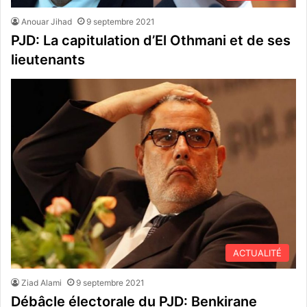
Anouar Jihad
9 septembre 2021
PJD: La capitulation d’El Othmani et de ses
lieutenants
ACTUALITÉ
Ziad Alami
9 septembre 2021
Débâcle électorale du PJD: Benkirane