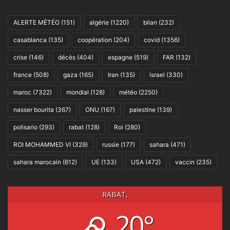
ALERTE MÉTÉO
(151)
algérie
(1220)
bilan
(232)
casablanca
(135)
coopération
(204)
covid
(1356)
crise
(146)
décès
(404)
espagne
(519)
FAR
(132)
france
(508)
gaza
(165)
Iran
(135)
israel
(330)
maroc
(7322)
mondial
(128)
météo
(2250)
nasser bourita
(367)
ONU
(167)
palestine
(139)
polisario
(293)
rabat
(128)
Roi
(280)
ROI MOHAMMED VI
(329)
russie
(177)
sahara
(471)
sahara marocain
(612)
UE
(133)
USA
(472)
vaccin
(235)
RABAT,
20°