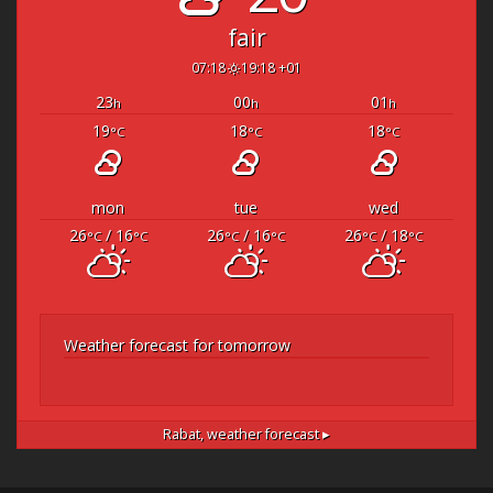
fair
07:18
19:18 +01
23
00
01
h
h
h
19
18
18
°C
°C
°C
mon
tue
wed
26
/ 16
26
/ 16
26
/ 18
°C
°C
°C
°C
°C
°C
Weather forecast for tomorrow
Rabat,
weather forecast ▸