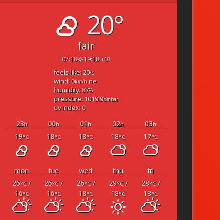
20°
fair
07:18
19:18 +01
feels like: 20
°c
wind: 0
ne
km/h
humidity: 87
%
pressure: 1019.98
mbar
uv index: 0
23
00
01
02
03
h
h
h
h
h
19
18
18
18
17
°C
°C
°C
°C
°C
mon
tue
wed
thu
fri
26
/
26
/
26
/
29
/
28
/
°C
°C
°C
°C
°C
16
16
18
18
18
°C
°C
°C
°C
°C