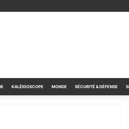
oi à la cérémonie d’investiture du nouveau président colombien
IE
KALÉIDOSCOPE
MONDE
SÉCURITÉ & DÉFENSE
S