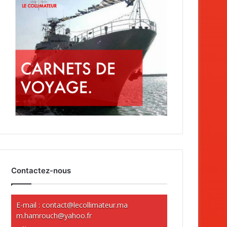
Contactez-nous
E-mail :
contact@lecollimateur.ma
m.hamrouch@yahoo.fr