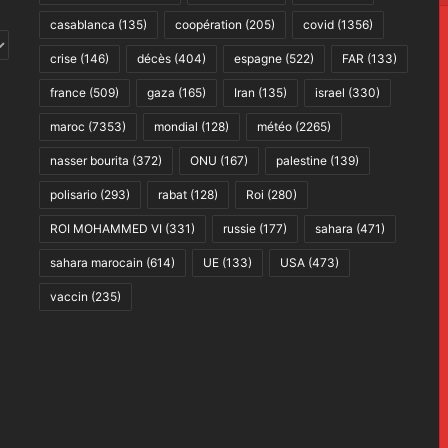
casablanca
(135)
coopération
(205)
covid
(1356)
crise
(146)
décès
(404)
espagne
(522)
FAR
(133)
france
(509)
gaza
(165)
Iran
(135)
israel
(330)
maroc
(7353)
mondial
(128)
météo
(2265)
nasser bourita
(372)
ONU
(167)
palestine
(139)
polisario
(293)
rabat
(128)
Roi
(280)
ROI MOHAMMED VI
(331)
russie
(177)
sahara
(471)
sahara marocain
(614)
UE
(133)
USA
(473)
vaccin
(235)