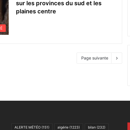
sur les provinces du sud et les
plaines centre
TÉ
Page suivante
ALERTE MÉTÉO
(151)
algérie
(1223)
bilan
(232)