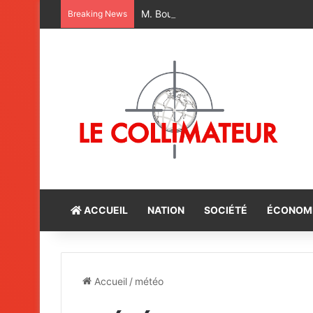
M. Bourita représente Sa Majesté le R
Breaking News
ACCUEIL
NATION
SOCIÉTÉ
ÉCONOM
Accueil
/
météo