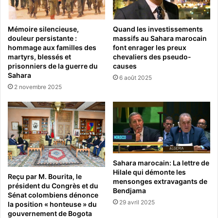
Mémoire silencieuse,
Quand les investissements
douleur persistante :
massifs au Sahara marocain
hommage aux familles des
font enrager les preux
martyrs, blessés et
chevaliers des pseudo-
prisonniers de la guerre du
causes
Sahara
6 août 2025
2 novembre 2025
Sahara marocain: La lettre de
Hilale qui démonte les
Reçu par M. Bourita, le
mensonges extravagants de
président du Congrès et du
Bendjama
Sénat colombiens dénonce
29 avril 2025
la position « honteuse » du
gouvernement de Bogota