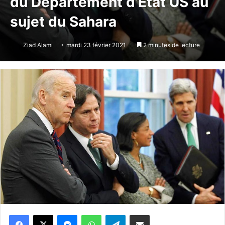
du Département d’État US au
sujet du Sahara
Ziad Alami
mardi 23 février 2021
2 minutes de lecture
Messenger
WhatsApp
Telegram
Partager par email