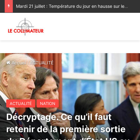
Mardi 21 juillet : Température du jour en hausse sur les plaines nord
Accueil
/
ACTUALITÉ
ACTUALITÉ
NATION
Décryptage. Ce qu’il faut
retenir de la première sortie