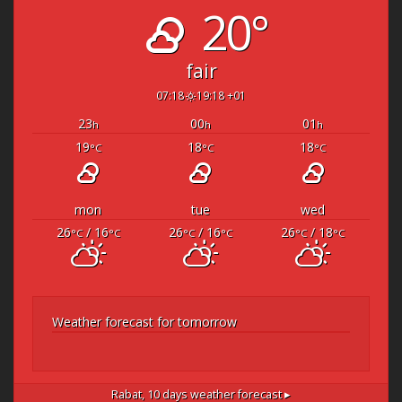
20°
fair
07:18
19:18 +01
23
00
01
h
h
h
19
18
18
°C
°C
°C
mon
tue
wed
26
/ 16
26
/ 16
26
/ 18
°C
°C
°C
°C
°C
°C
Weather forecast for tomorrow
Rabat,
10 days weather forecast ▸