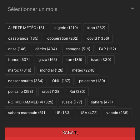
Archives
ALERTE MÉTÉO
(151)
algérie
(1219)
bilan
(232)
casablanca
(135)
coopération
(202)
covid
(1356)
crise
(146)
décès
(404)
espagne
(519)
FAR
(132)
france
(507)
gaza
(165)
Iran
(135)
israel
(330)
maroc
(7316)
mondial
(128)
météo
(2248)
nasser bourita
(364)
ONU
(167)
palestine
(139)
polisario
(293)
rabat
(128)
Roi
(280)
ROI MOHAMMED VI
(329)
russie
(177)
sahara
(471)
sahara marocain
(611)
UE
(133)
USA
(472)
vaccin
(235)
RABAT,