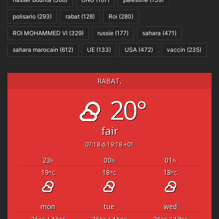
polisario
(293)
rabat
(128)
Roi
(280)
ROI MOHAMMED VI
(329)
russie
(177)
sahara
(471)
sahara marocain
(612)
UE
(133)
USA
(472)
vaccin
(235)
RABAT,
20°
fair
07:18
19:18 +01
23
00
01
h
h
h
19
18
18
°C
°C
°C
mon
tue
wed