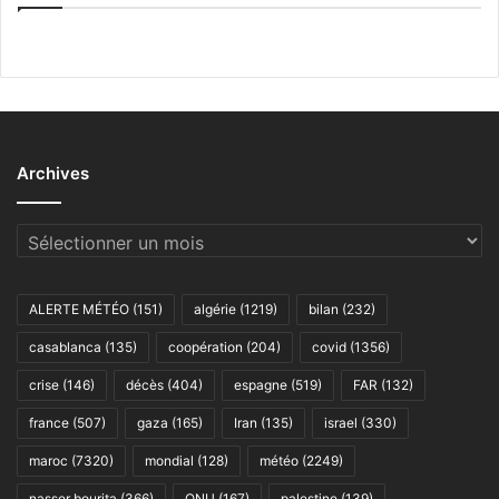
Archives
Archives
ALERTE MÉTÉO
(151)
algérie
(1219)
bilan
(232)
casablanca
(135)
coopération
(204)
covid
(1356)
crise
(146)
décès
(404)
espagne
(519)
FAR
(132)
france
(507)
gaza
(165)
Iran
(135)
israel
(330)
maroc
(7320)
mondial
(128)
météo
(2249)
nasser bourita
(366)
ONU
(167)
palestine
(139)