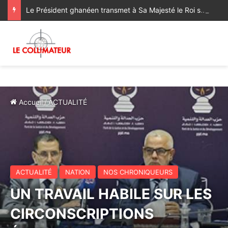
Le Président ghanéen transmet à Sa Majesté le Roi ses salutations fraternelles et exprime sa satisfaction des progrès réalisés dans le cadre de la coopération bilatérale avec le Maroc
Accueil
/
ACTUALITÉ
ACTUALITÉ
NATION
NOS CHRONIQUEURS
UN TRAVAIL HABILE SUR LES
CIRCONSCRIPTIONS