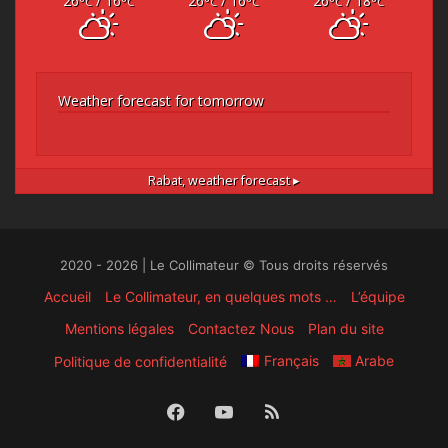
26
/ 16
26
/ 16
26
/ 18
°C
°C
°C
°C
°C
°C
Weather forecast for tomorrow
Rabat,
weather forecast ▸
2020 - 2026 | Le Collimateur © Tous droits réservés
Accueil
Le Collimateur, en quelques mots …
L’équipe
Mentions légales
Contactez Nous
Plan du site
Français
Arabe
Politique de confidentialité
Facebook
YouTube
RSS