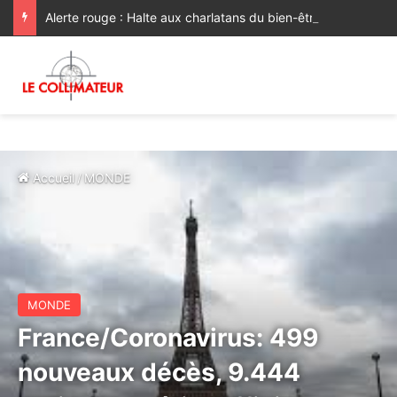
Alerte rouge : Halte aux charlatans du bien-être !
Accueil
/
MONDE
MONDE
France/Coronavirus: 499
nouveaux décès, 9.444