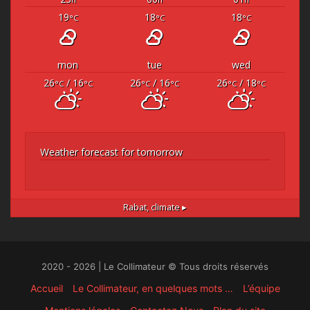
19
18
18
°C
°C
°C
mon
tue
wed
26
/ 16
26
/ 16
26
/ 18
°C
°C
°C
°C
°C
°C
Weather forecast for tomorrow
Rabat,
climate ▸
2020 - 2026 | Le Collimateur © Tous droits réservés
Accueil
Le Collimateur, en quelques mots …
L’équipe