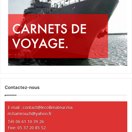
Contactez-nous
E-mail :
contact@lecollimateur.ma
m.hamrouch@yahoo.fr
Tél: 06 61 10 39 26
Fixe: 05 37 20 85 52