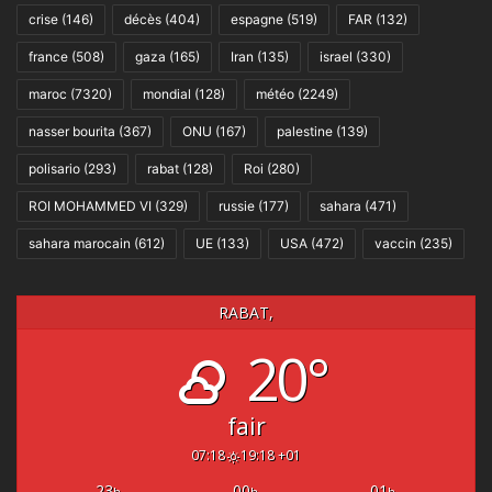
crise
(146)
décès
(404)
espagne
(519)
FAR
(132)
france
(508)
gaza
(165)
Iran
(135)
israel
(330)
maroc
(7320)
mondial
(128)
météo
(2249)
nasser bourita
(367)
ONU
(167)
palestine
(139)
polisario
(293)
rabat
(128)
Roi
(280)
ROI MOHAMMED VI
(329)
russie
(177)
sahara
(471)
sahara marocain
(612)
UE
(133)
USA
(472)
vaccin
(235)
RABAT,
20°
fair
07:18
19:18 +01
23
00
01
h
h
h