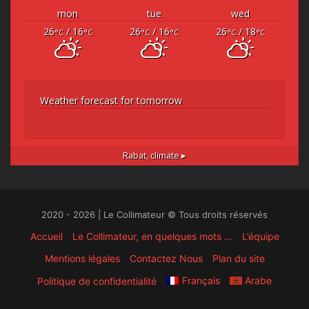
mon
tue
wed
26
/ 16
26
/ 16
26
/ 18
°C
°C
°C
°C
°C
°C
Weather forecast for tomorrow
Rabat,
climate ▸
2020 - 2026 | Le Collimateur © Tous droits réservés
Accueil
Le Collimateur, en quelques mots …
L’équipe
Mentions légales
Contactez Nous
Plan du site
Français
Arabe
Politique de confidentialité