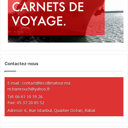
Contactez-nous
E-mail :
contact@lecollimateur.ma
m.hamrouch@yahoo.fr
Tél: 06 61 10 39 26
Fixe: 05 37 20 85 52
Adresse: 6, Rue Istanbul, Quartier Océan, Rabat