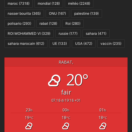
maroc
(7318)
mondial
(128)
météo
(2248)
nasser bourita
(365)
ONU
(167)
palestine
(139)
polisario
(293)
rabat
(128)
Roi
(280)
ROI MOHAMMED VI
(329)
russie
(177)
sahara
(471)
sahara marocain
(612)
UE
(133)
USA
(472)
vaccin
(235)
RABAT,
20°
fair
07:18
19:18 +01
23
00
01
h
h
h
19
18
18
°C
°C
°C