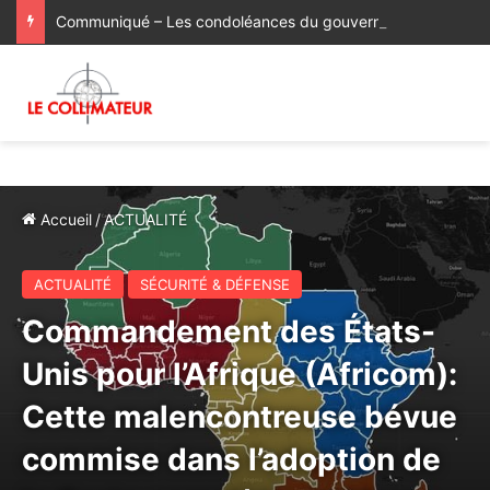
Communiqué – Les condoléances du gouvernement italien à la famille du regretté Abderrahim Fakir
Accueil
/
ACTUALITÉ
ACTUALITÉ
SÉCURITÉ & DÉFENSE
Commandement des États-
Unis pour l’Afrique (Africom):
Cette malencontreuse bévue
commise dans l’adoption de