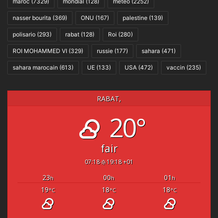
maroc
(7329)
mondial
(128)
météo
(2252)
nasser bourita
(369)
ONU
(167)
palestine
(139)
polisario
(293)
rabat
(128)
Roi
(280)
ROI MOHAMMED VI
(329)
russie
(177)
sahara
(471)
sahara marocain
(613)
UE
(133)
USA
(472)
vaccin
(235)
RABAT,
20°
fair
07:18
19:18 +01
23
00
01
h
h
h
19
18
18
°C
°C
°C