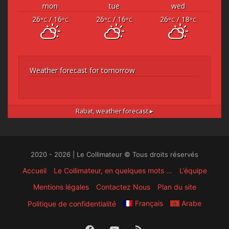
mon
tue
wed
26
/ 16
26
/ 16
26
/ 18
°C
°C
°C
°C
°C
°C
Weather forecast for tomorrow
Rabat,
weather forecast ▸
2020 - 2026 | Le Collimateur © Tous droits réservés
Accueil
Le Collimateur, en quelques mots …
L’équipe
Mentions légales
Contactez Nous
Plan du site
Français
Arabe
Politique de confidentialité