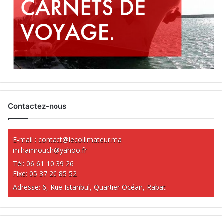
Contactez-nous
E-mail :
contact@lecollimateur.ma
m.hamrouch@yahoo.fr
Tél: 06 61 10 39 26
Fixe: 05 37 20 85 52
Adresse: 6, Rue Istanbul, Quartier Océan, Rabat