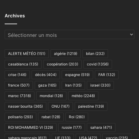
Archives
Archives
ALERTE MÉTÉO
(151)
algérie
(1219)
bilan
(232)
casablanca
(135)
coopération
(203)
covid
(1356)
crise
(146)
décès
(404)
espagne
(519)
FAR
(132)
france
(507)
gaza
(165)
Iran
(135)
israel
(330)
maroc
(7318)
mondial
(128)
météo
(2248)
nasser bourita
(365)
ONU
(167)
palestine
(139)
polisario
(293)
rabat
(128)
Roi
(280)
ROI MOHAMMED VI
(329)
russie
(177)
sahara
(471)
sahara marocain
(612)
UE
(133)
USA
(472)
vaccin
(235)