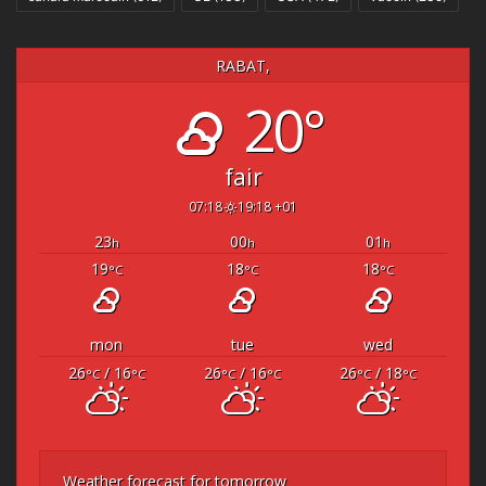
RABAT,
20°
fair
07:18
19:18 +01
23
00
01
h
h
h
19
18
18
°C
°C
°C
mon
tue
wed
26
/ 16
26
/ 16
26
/ 18
°C
°C
°C
°C
°C
°C
Weather forecast for tomorrow