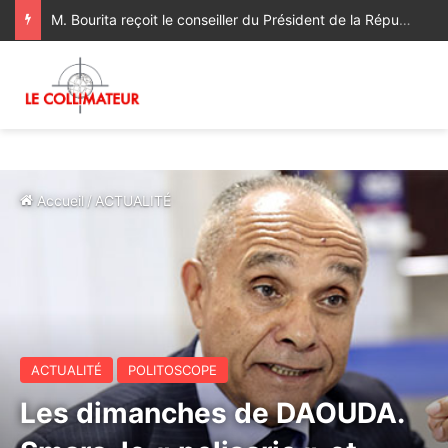
Sa Majesté le Roi reçoit le Wali de Bank Al-Maghrib
Accueil
/
ACTUALITÉ
ACTUALITÉ
POLITOSCOPE
Les dimanches de DAOUDA.