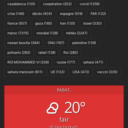
casablanca
(135)
coopération
(202)
covid
(1356)
crise
(146)
décès
(404)
espagne
(519)
FAR
(132)
france
(507)
gaza
(165)
Iran
(135)
israel
(330)
maroc
(7315)
mondial
(128)
météo
(2247)
nasser bourita
(364)
ONU
(167)
palestine
(139)
polisario
(293)
rabat
(128)
Roi
(280)
ROI MOHAMMED VI
(329)
russie
(177)
sahara
(471)
sahara marocain
(611)
UE
(133)
USA
(472)
vaccin
(235)
RABAT,
20°
fair
07:18
19:18 +01