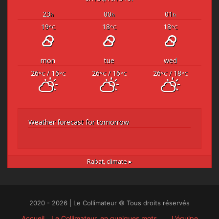
23
00
01
h
h
h
19
18
18
°C
°C
°C
mon
tue
wed
26
/ 16
26
/ 16
26
/ 18
°C
°C
°C
°C
°C
°C
Weather forecast for tomorrow
Rabat,
climate ▸
2020 - 2026 | Le Collimateur © Tous droits réservés
Accueil
Le Collimateur, en quelques mots …
L’équipe