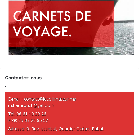
Contactez-nous
E-mail :
contact@lecollimateur.ma
m.hamrouch@yahoo.fr
Tél: 06 61 10 39 26
Fixe: 05 37 20 85 52
Adresse: 6, Rue Istanbul, Quartier Océan, Rabat