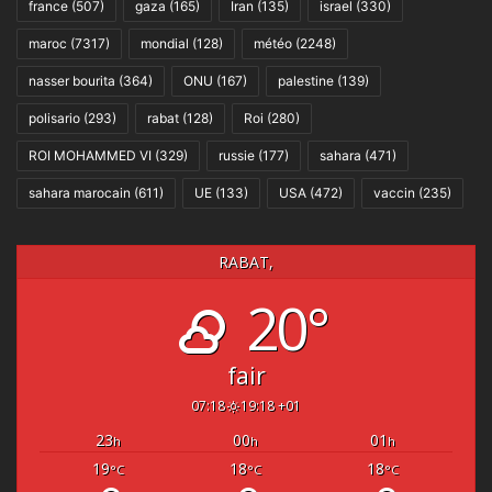
france
(507)
gaza
(165)
Iran
(135)
israel
(330)
maroc
(7317)
mondial
(128)
météo
(2248)
nasser bourita
(364)
ONU
(167)
palestine
(139)
polisario
(293)
rabat
(128)
Roi
(280)
ROI MOHAMMED VI
(329)
russie
(177)
sahara
(471)
sahara marocain
(611)
UE
(133)
USA
(472)
vaccin
(235)
RABAT,
20°
fair
07:18
19:18 +01
23
00
01
h
h
h
19
18
18
°C
°C
°C