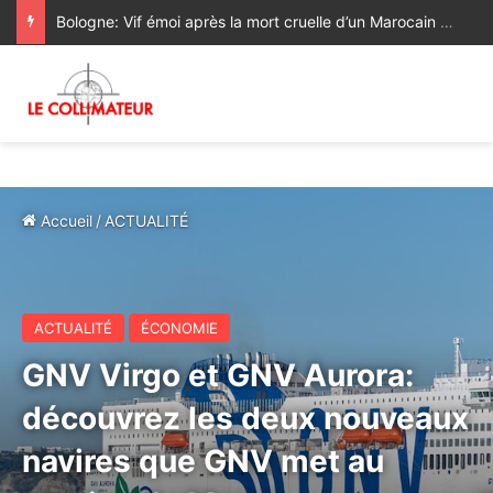
Bologne: Vif émoi après la mort cruelle d’un Marocain aux mains de policiers italiens
Accueil
/
ACTUALITÉ
ACTUALITÉ
ÉCONOMIE
GNV Virgo et GNV Aurora:
découvrez les deux nouveaux
navires que GNV met au