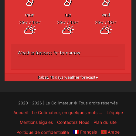
mon
tue
wed
26
/ 16
26
/ 16
26
/ 18
°C
°C
°C
°C
°C
°C
Weather forecast for tomorrow
Rabat,
10 days weather forecast ▸
2020 - 2026 | Le Collimateur © Tous droits réservés
Accueil
Le Collimateur, en quelques mots …
L’équipe
Mentions légales
Contactez Nous
Plan du site
Français
Arabe
Politique de confidentialité