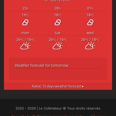
23
00
01
h
h
h
19
18
18
°C
°C
°C
mon
tue
wed
26
/ 16
26
/ 16
26
/ 18
°C
°C
°C
°C
°C
°C
Weather forecast for tomorrow
Rabat,
10 days weather forecast ▸
2020 - 2026 | Le Collimateur © Tous droits réservés