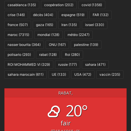
casablanca
(135)
coopération
(202)
covid
(1356)
crise
(146)
décès
(404)
espagne
(519)
FAR
(132)
france
(507)
gaza
(165)
Iran
(135)
israel
(330)
maroc
(7315)
mondial
(128)
météo
(2247)
nasser bourita
(364)
ONU
(167)
palestine
(139)
polisario
(293)
rabat
(128)
Roi
(280)
ROI MOHAMMED VI
(329)
russie
(177)
sahara
(471)
sahara marocain
(611)
UE
(133)
USA
(472)
vaccin
(235)
RABAT,
20°
fair
07:18
19:18 +01