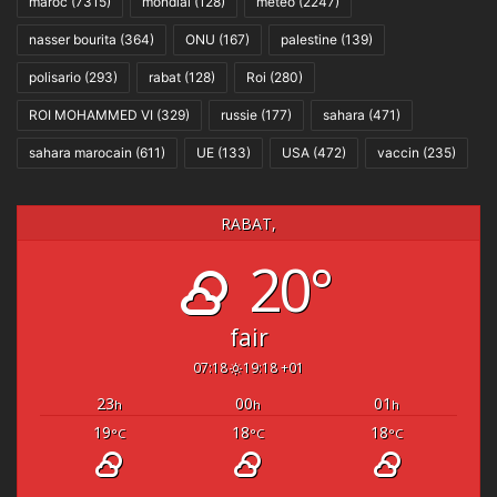
maroc
(7315)
mondial
(128)
météo
(2247)
nasser bourita
(364)
ONU
(167)
palestine
(139)
polisario
(293)
rabat
(128)
Roi
(280)
ROI MOHAMMED VI
(329)
russie
(177)
sahara
(471)
sahara marocain
(611)
UE
(133)
USA
(472)
vaccin
(235)
RABAT,
20°
fair
07:18
19:18 +01
23
00
01
h
h
h
19
18
18
°C
°C
°C