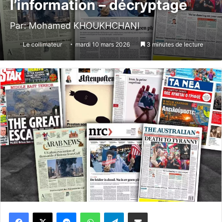
l’information – décryptage
Par: Mohamed KHOUKHCHANI
Le collimateur
mardi 10 mars 2026
3 minutes de lecture
Messenger
WhatsApp
Telegram
Partager par email