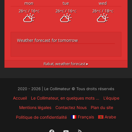
mon
tue
wed
26
/ 16
26
/ 16
26
/ 18
°C
°C
°C
°C
°C
°C
Weather forecast for tomorrow
Rabat,
weather forecast ▸
2020 - 2026 | Le Collimateur © Tous droits réservés
Accueil
Le Collimateur, en quelques mots …
L’équipe
Mentions légales
Contactez Nous
Plan du site
Français
Arabe
Politique de confidentialité
Facebook
YouTube
RSS