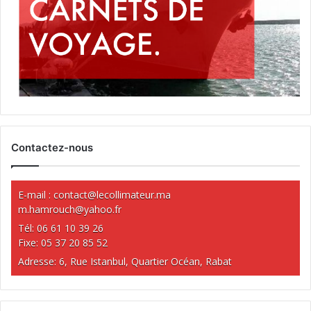
Contactez-nous
E-mail :
contact@lecollimateur.ma
m.hamrouch@yahoo.fr
Tél: 06 61 10 39 26
Fixe: 05 37 20 85 52
Adresse: 6, Rue Istanbul, Quartier Océan, Rabat