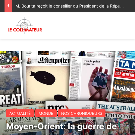
M. Bourita reçoit le conseiller du Président de la République de Roumanie, porteur d’un message adressé à SM le Roi
Accueil
/
ACTUALITÉ
ACTUALITÉ
MONDE
NOS CHRONIQUEURS
Moyen-Orient: la guerre de