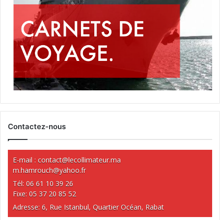
Contactez-nous
E-mail :
contact@lecollimateur.ma
m.hamrouch@yahoo.fr
Tél: 06 61 10 39 26
Fixe: 05 37 20 85 52
Adresse: 6, Rue Istanbul, Quartier Océan, Rabat