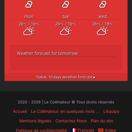
mon
tue
wed
26
/ 16
26
/ 16
26
/ 18
°C
°C
°C
°C
°C
°C
Weather forecast for tomorrow
Rabat,
10 days weather forecast ▸
2020 - 2026 | Le Collimateur © Tous droits réservés
Accueil
Le Collimateur, en quelques mots …
L’équipe
Mentions légales
Contactez Nous
Plan du site
Français
Arabe
Politique de confidentialité