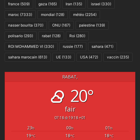
france
(509)
gaza
(165)
Iran
(135)
israel
(330)
maroc
(7333)
mondial
(128)
météo
(2254)
nasser bourita
(370)
ONU
(167)
palestine
(139)
polisario
(293)
rabat
(128)
Roi
(280)
ROI MOHAMMED VI
(330)
russie
(177)
sahara
(471)
sahara marocain
(613)
UE
(133)
USA
(472)
vaccin
(235)
RABAT,
20°
fair
07:18
19:18 +01
23
00
01
h
h
h
19
18
18
°C
°C
°C