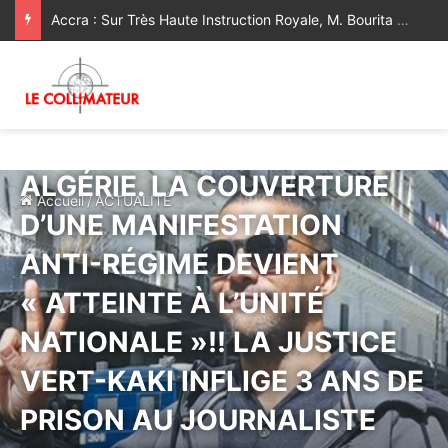
Accra : Sur Très Haute Instruction Royale, M. Bourita représente Sa Majesté le Roi au Sommet extraordinaire de l’UA sur l’élimination du Sida d’ici 2030
ACTUALITÉ
MÉDIAS
MONDE
ALGÉRIE. LA COUVERTURE
Accueil
/
ACTUALITÉ
D’UNE MANIFESTATION
ANTI-RÉGIME DEVIENT
« ATTEINTE À L’UNITÉ
NATIONALE »!! LA JUSTICE
VERT-KAKI INFLIGE 3 ANS DE
PRISON AU JOURNALISTE