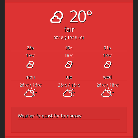
20°
fair
07:18
19:18 +01
23
00
01
h
h
h
19
18
18
°C
°C
°C
mon
tue
wed
26
/ 16
26
/ 16
26
/ 18
°C
°C
°C
°C
°C
°C
Weather forecast for tomorrow