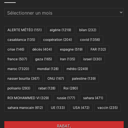
Archives
ALERTE MÉTÉO
(151)
algérie
(1219)
bilan
(232)
casablanca
(135)
coopération
(204)
covid
(1356)
crise
(146)
décès
(404)
espagne
(519)
FAR
(132)
france
(507)
gaza
(165)
Iran
(135)
israel
(330)
maroc
(7320)
mondial
(128)
météo
(2249)
nasser bourita
(367)
ONU
(167)
palestine
(139)
polisario
(293)
rabat
(128)
Roi
(280)
ROI MOHAMMED VI
(329)
russie
(177)
sahara
(471)
sahara marocain
(612)
UE
(133)
USA
(472)
vaccin
(235)
RABAT,