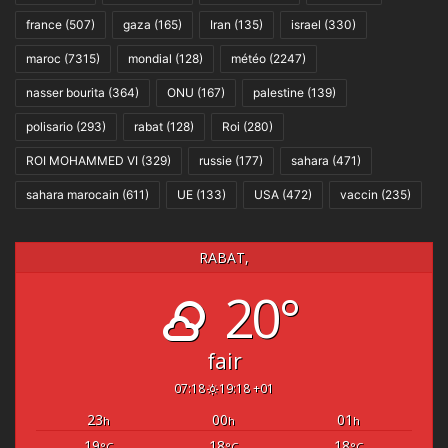
france
(507)
gaza
(165)
Iran
(135)
israel
(330)
maroc
(7315)
mondial
(128)
météo
(2247)
nasser bourita
(364)
ONU
(167)
palestine
(139)
polisario
(293)
rabat
(128)
Roi
(280)
ROI MOHAMMED VI
(329)
russie
(177)
sahara
(471)
sahara marocain
(611)
UE
(133)
USA
(472)
vaccin
(235)
RABAT,
20°
fair
07:18
19:18 +01
23
00
01
h
h
h
19
18
18
°C
°C
°C