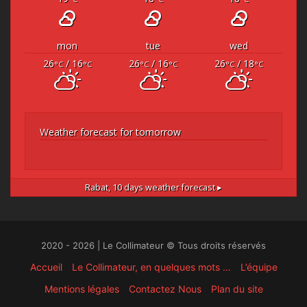
mon
tue
wed
26
/ 16
26
/ 16
26
/ 18
°C
°C
°C
°C
°C
°C
Weather forecast for tomorrow
Rabat,
10 days weather forecast ▸
2020 - 2026 | Le Collimateur © Tous droits réservés
Accueil
Le Collimateur, en quelques mots …
L’équipe
Mentions légales
Contactez Nous
Plan du site