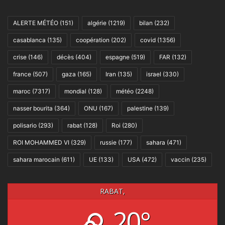
ALERTE MÉTÉO
(151)
algérie
(1219)
bilan
(232)
casablanca
(135)
coopération
(202)
covid
(1356)
crise
(146)
décès
(404)
espagne
(519)
FAR
(132)
france
(507)
gaza
(165)
Iran
(135)
israel
(330)
maroc
(7317)
mondial
(128)
météo
(2248)
nasser bourita
(364)
ONU
(167)
palestine
(139)
polisario
(293)
rabat
(128)
Roi
(280)
ROI MOHAMMED VI
(329)
russie
(177)
sahara
(471)
sahara marocain
(611)
UE
(133)
USA
(472)
vaccin
(235)
RABAT,
20°