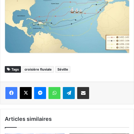
Tags
croisière fluviale
Séville
Messenger
WhatsApp
Telegram
Partager par email
Articles similaires