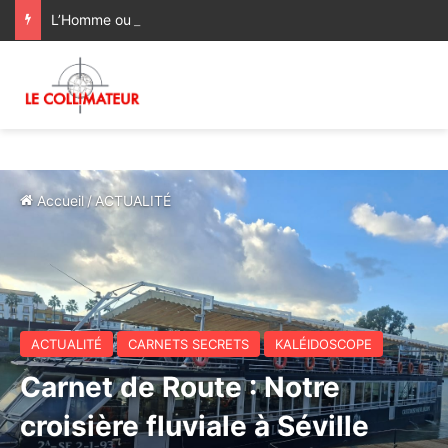
L’Homme ou l’IA ? L’humanité face à son premier rival
Accueil
/
ACTUALITÉ
ACTUALITÉ
CARNETS SECRETS
KALÉIDOSCOPE
Carnet de Route : Notre
croisière fluviale à Séville