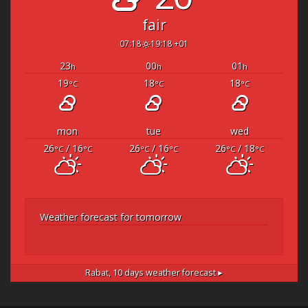
fair
07:18
19:18 +01
23
00
01
h
h
h
19
18
18
°C
°C
°C
mon
tue
wed
26
/ 16
26
/ 16
26
/ 18
°C
°C
°C
°C
°C
°C
Weather forecast for tomorrow
Rabat,
10 days weather forecast ▸