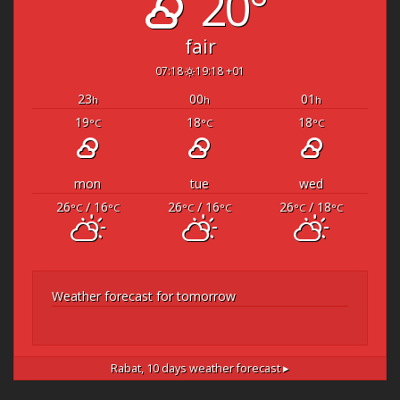
20°
fair
07:18
19:18 +01
23
00
01
h
h
h
19
18
18
°C
°C
°C
mon
tue
wed
26
/ 16
26
/ 16
26
/ 18
°C
°C
°C
°C
°C
°C
Weather forecast for tomorrow
Rabat,
10 days weather forecast ▸