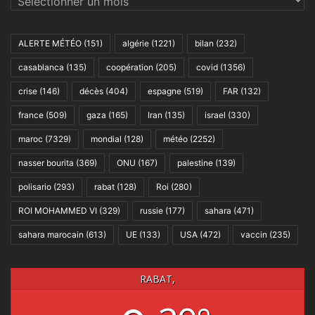
ALERTE MÉTÉO
(151)
algérie
(1221)
bilan
(232)
casablanca
(135)
coopération
(205)
covid
(1356)
crise
(146)
décès
(404)
espagne
(519)
FAR
(132)
france
(509)
gaza
(165)
Iran
(135)
israel
(330)
maroc
(7329)
mondial
(128)
météo
(2252)
nasser bourita
(369)
ONU
(167)
palestine
(139)
polisario
(293)
rabat
(128)
Roi
(280)
ROI MOHAMMED VI
(329)
russie
(177)
sahara
(471)
sahara marocain
(613)
UE
(133)
USA
(472)
vaccin
(235)
RABAT,