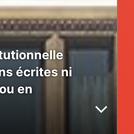
itutionnelle
s écrites ni
 ou en