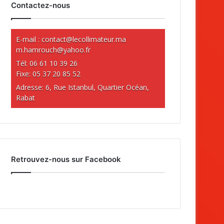
Contactez-nous
E-mail :
contact@lecollimateur.ma
m.hamrouch@yahoo.fr
Tél: 06 61 10 39 26
Fixe: 05 37 20 85 52
Adresse: 6, Rue Istanbul, Quartier Océan,
Rabat
Retrouvez-nous sur Facebook