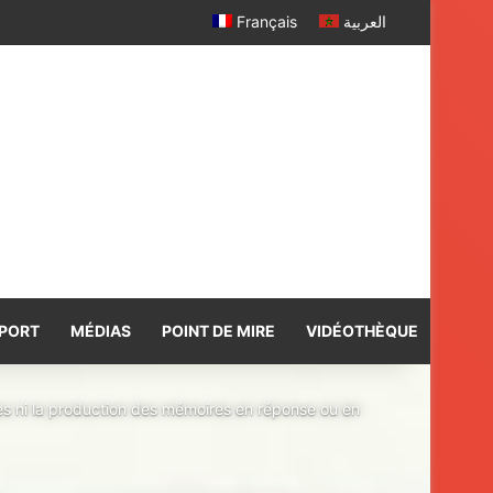
Français
العربية
PORT
MÉDIAS
POINT DE MIRE
VIDÉOTHÈQUE
ites ni la production des mémoires en réponse ou en