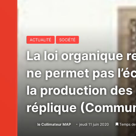
ACTUALITÉ
SOCIÉTÉ
La loi organique r
ne permet pas l’é
la production de
réplique (Commu
le Collimateur MAP
jeudi 11 juin 2020
Temps de 