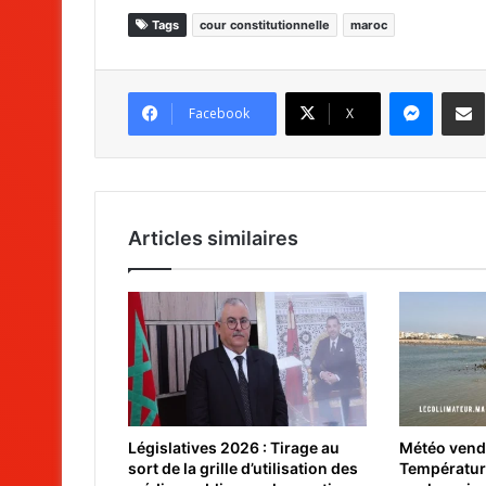
Tags
cour constitutionnelle
maroc
Messenger
Partag
Facebook
X
Articles similaires
Législatives 2026 : Tirage au
Météo vendre
sort de la grille d’utilisation des
Température