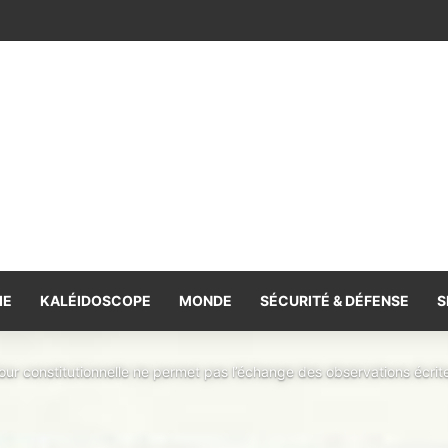
 grille d’utilisation des médias publics par les partis politiques
IE
KALÉIDOSCOPE
MONDE
SÉCURITÉ & DÉFENSE
S
 Cour constitutionnelle ne permet pas l’échange des observations écr