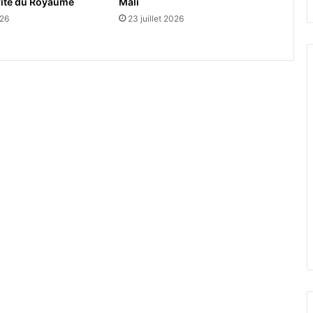
rité du Royaume
Mali
026
23 juillet 2026