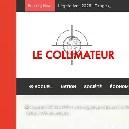
Législatives 2026 : Tirage au sort de la
Breaking News
ACCUEIL
NATION
SOCIÉTÉ
ÉCONOM
Accueil
/
ACTUALITÉ
/
La loi organique relative à la
réplique (Communiqué)