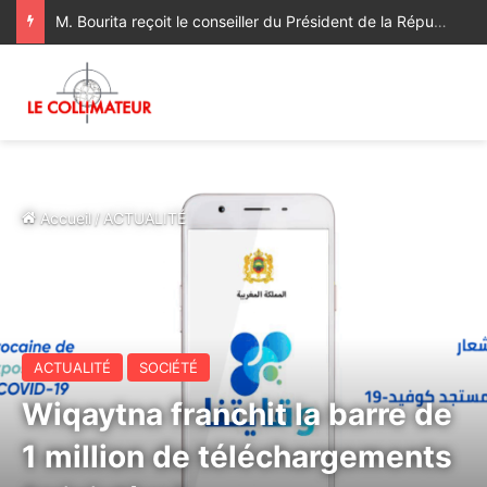
M. Bourita reçoit le conseiller du Président de la République de Roumanie, porteur d’un message adressé à SM le Roi
Accueil
/
ACTUALITÉ
ACTUALITÉ
SOCIÉTÉ
Wiqaytna franchit la barre de
1 million de téléchargements