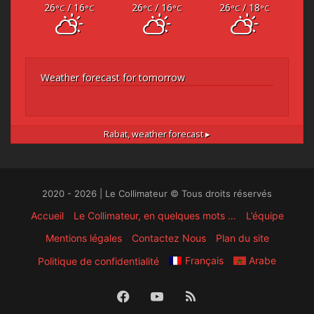
26
/ 16
26
/ 16
26
/ 18
°C
°C
°C
°C
°C
°C
Weather forecast for tomorrow
Rabat,
weather forecast ▸
2020 - 2026 | Le Collimateur © Tous droits réservés
Accueil
Le Collimateur, en quelques mots …
L’équipe
Mentions légales
Contactez Nous
Plan du site
Français
Arabe
Politique de confidentialité
Facebook
YouTube
RSS