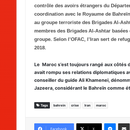
contrôle des avoirs étrangers du Départ
coordination avec le Royaume de Bahreïn
au groupe terroriste des Brigades Al-Ash
membres des Brigades Al-Ashtar basées en 
groupe. Selon l’OFAC, l’Iran sert de ref
2018.
Le Maroc s’est toujours rangé aux côtés d
avait rompu ses relations diplomatiques av
conseiller du guide Ali Khamenei, dénommé
Jazeera, considérant le Bahreïn comme étan
Tags
bahrein
crise
Iran
maroc
Messenger
Partag
Facebook
X