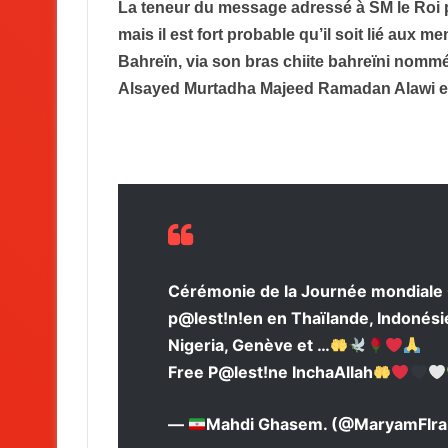
La teneur du message adressé à SM le Roi p
mais il est fort probable qu’il soit lié aux 
Bahreïn, via son bras chiite bahreïni nommé
Alsayed Murtadha Majeed Ramadan Alawi es
Cérémonie de la Journée mondiale Q
p@lest!n!en en Thaïlande, Indonésie,
Nigeria, Genève et …
Free P@lest!ne InchaAllah
—
Mahdi Ghasem. (@MaryamFIr