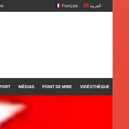
 SM le Roi
Français
العربية
PORT
MÉDIAS
POINT DE MIRE
VIDÉOTHÈQUE