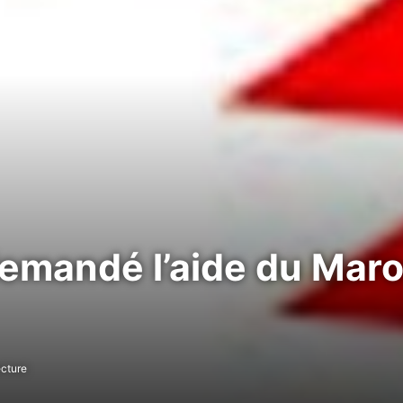
 demandé l’aide du Maro
ecture