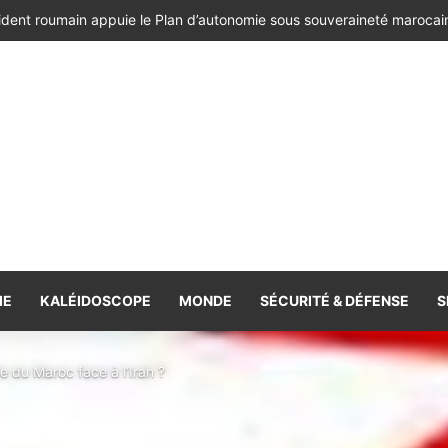
ésident de la République de Roumanie, porteur d’un message adressé à
IE
KALÉIDOSCOPE
MONDE
SÉCURITÉ & DÉFENSE
S
e du Maroc face à l’Iran ?