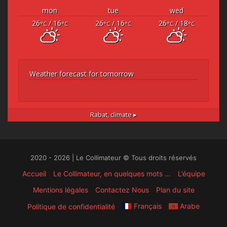
mon
tue
wed
26
/ 16
26
/ 16
26
/ 18
°C
°C
°C
°C
°C
°C
Weather forecast for tomorrow
Rabat,
climate ▸
2020 - 2026 | Le Collimateur © Tous droits réservés
Accueil
Le Collimateur, en quelques mots …
L’équipe
Mentions légales
Contactez Nous
Plan du site
Français
Arabe
Politique de confidentialité