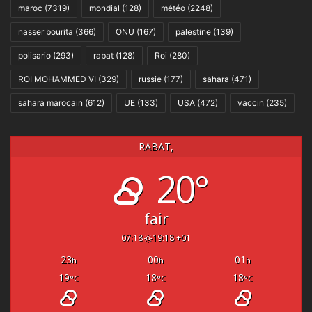
maroc
(7319)
mondial
(128)
météo
(2248)
nasser bourita
(366)
ONU
(167)
palestine
(139)
polisario
(293)
rabat
(128)
Roi
(280)
ROI MOHAMMED VI
(329)
russie
(177)
sahara
(471)
sahara marocain
(612)
UE
(133)
USA
(472)
vaccin
(235)
RABAT,
20°
fair
07:18
19:18 +01
23
00
01
h
h
h
19
18
18
°C
°C
°C