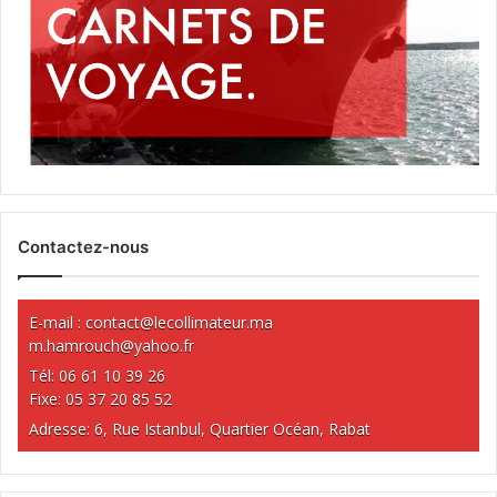
Contactez-nous
E-mail :
contact@lecollimateur.ma
m.hamrouch@yahoo.fr
Tél: 06 61 10 39 26
Fixe: 05 37 20 85 52
Adresse: 6, Rue Istanbul, Quartier Océan, Rabat