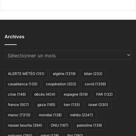
Archives
Archives
ALERTE MÉTÉO
(151)
algérie
(1219)
bilan
(232)
casablanca
(135)
coopération
(202)
covid
(1356)
crise
(146)
décès
(404)
espagne
(519)
FAR
(132)
france
(507)
gaza
(165)
Iran
(135)
israel
(330)
maroc
(7315)
mondial
(128)
météo
(2247)
nasser bourita
(364)
ONU
(167)
palestine
(139)
polisario
(293)
rabat
(128)
Roi
(280)