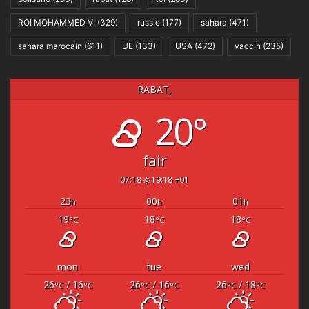
ROI MOHAMMED VI
(329)
russie
(177)
sahara
(471)
sahara marocain
(611)
UE
(133)
USA
(472)
vaccin
(235)
RABAT,
20°
fair
07:18
19:18 +01
23
00
01
h
h
h
19
18
18
°C
°C
°C
mon
tue
wed
26
/ 16
26
/ 16
26
/ 18
°C
°C
°C
°C
°C
°C