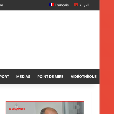
 SM le Roi
Français
العربية
PORT
MÉDIAS
POINT DE MIRE
VIDÉOTHÈQUE