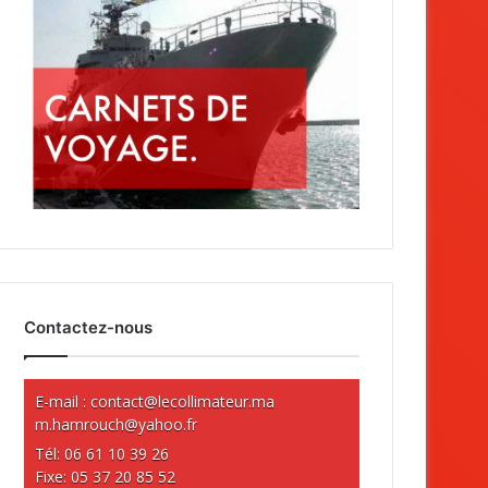
Contactez-nous
E-mail :
contact@lecollimateur.ma
m.hamrouch@yahoo.fr
Tél: 06 61 10 39 26
Fixe: 05 37 20 85 52