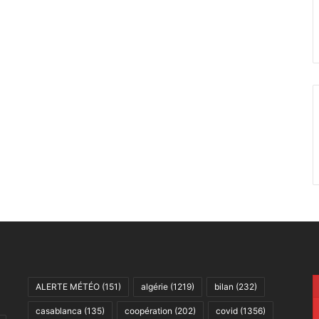
ALERTE MÉTÉO
(151)
algérie
(1219)
bilan
(232)
casablanca
(135)
coopération
(202)
covid
(1356)