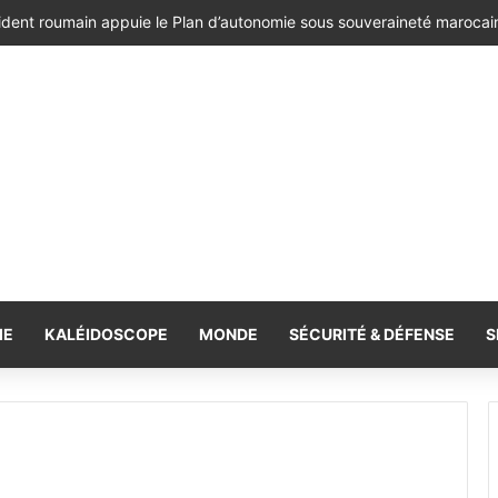
ésident de la République de Roumanie, porteur d’un message adressé à
IE
KALÉIDOSCOPE
MONDE
SÉCURITÉ & DÉFENSE
S