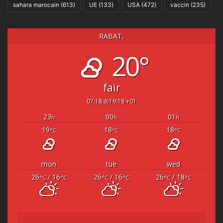
sahara marocain
(613)
UE
(133)
USA
(472)
vaccin
(235)
RABAT,
20°
fair
07:18
19:18 +01
23
00
01
h
h
h
19
18
18
°C
°C
°C
mon
tue
wed
26
/ 16
26
/ 16
26
/ 18
°C
°C
°C
°C
°C
°C