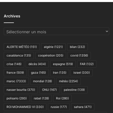
Archives
Archives
ALERTE MÉTÉO
(151)
algérie
(1221)
bilan
(232)
casablanca
(135)
coopération
(205)
covid
(1356)
crise
(146)
décès
(404)
espagne
(519)
FAR
(132)
france
(509)
gaza
(165)
Iran
(135)
israel
(330)
maroc
(7333)
mondial
(128)
météo
(2254)
nasser bourita
(370)
ONU
(167)
palestine
(139)
polisario
(293)
rabat
(128)
Roi
(280)
ROI MOHAMMED VI
(330)
russie
(177)
sahara
(471)