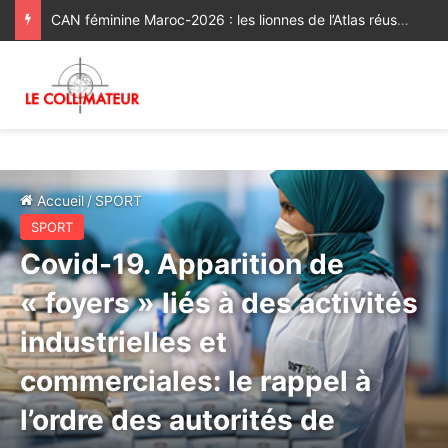
CAN féminine Maroc-2026 : les lionnes de l’Atlas réussissent leur entrée en lice [Vidéo]
Accueil
/
SPORT
SPORT
Covid-19. Apparition de
« foyers » liés à des activités
industrielles et
commerciales: le rappel à
l’ordre des autorités de