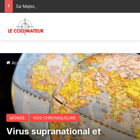
Sa Majesté le Roi reçoit le Wali de Bank Al-Maghrib
Accueil
/
MONDE
MONDE
NOS CHRONIQUEURS
Virus supranational et