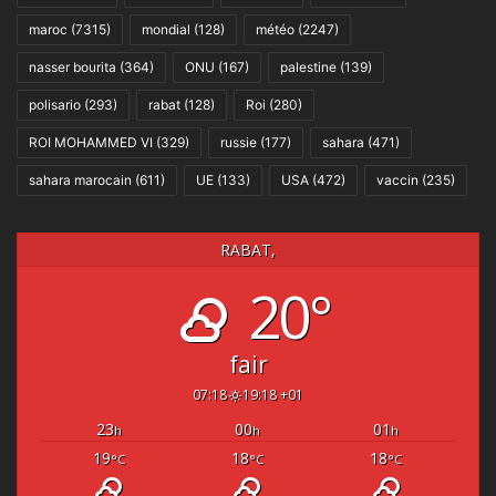
maroc
(7315)
mondial
(128)
météo
(2247)
nasser bourita
(364)
ONU
(167)
palestine
(139)
polisario
(293)
rabat
(128)
Roi
(280)
ROI MOHAMMED VI
(329)
russie
(177)
sahara
(471)
sahara marocain
(611)
UE
(133)
USA
(472)
vaccin
(235)
RABAT,
20°
fair
07:18
19:18 +01
23
00
01
h
h
h
19
18
18
°C
°C
°C