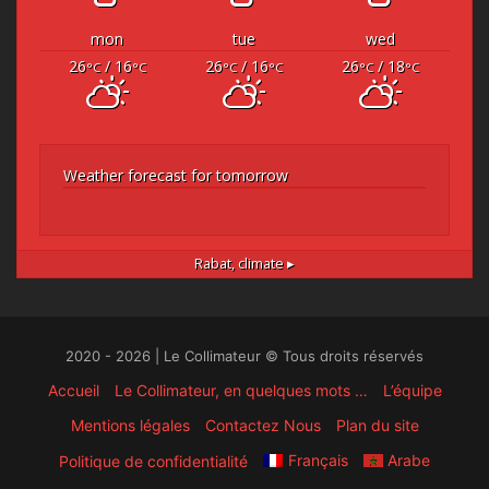
mon
tue
wed
26
/ 16
26
/ 16
26
/ 18
°C
°C
°C
°C
°C
°C
Weather forecast for tomorrow
Rabat,
climate ▸
2020 - 2026 | Le Collimateur © Tous droits réservés
Accueil
Le Collimateur, en quelques mots …
L’équipe
Mentions légales
Contactez Nous
Plan du site
Français
Arabe
Politique de confidentialité