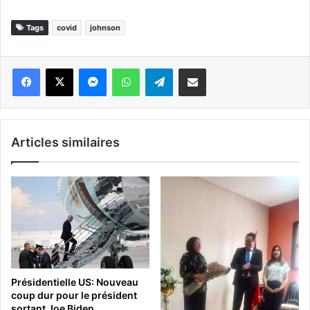
Tags
covid
johnson
Messenger
WhatsApp
Telegram
Partager par email
Articles similaires
Présidentielle US: Nouveau
coup dur pour le président
sortant Joe Biden