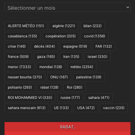
Archives
ALERTE MÉTÉO
(151)
algérie
(1221)
bilan
(232)
casablanca
(135)
coopération
(205)
covid
(1356)
crise
(146)
décès
(404)
espagne
(519)
FAR
(132)
france
(509)
gaza
(165)
Iran
(135)
israel
(330)
maroc
(7333)
mondial
(128)
météo
(2254)
nasser bourita
(370)
ONU
(167)
palestine
(139)
polisario
(293)
rabat
(128)
Roi
(280)
ROI MOHAMMED VI
(330)
russie
(177)
sahara
(471)
sahara marocain
(613)
UE
(133)
USA
(472)
vaccin
(235)
RABAT,