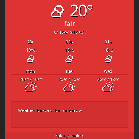
20°
fair
07:18
19:18 +01
23
00
01
h
h
h
19
18
18
°C
°C
°C
mon
tue
wed
26
/ 16
26
/ 16
26
/ 18
°C
°C
°C
°C
°C
°C
Weather forecast for tomorrow
Rabat,
climate ▸