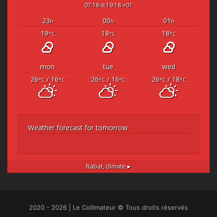
07:18
19:18 +01
23
00
01
h
h
h
19
18
18
°C
°C
°C
mon
tue
wed
26
/ 16
26
/ 16
26
/ 18
°C
°C
°C
°C
°C
°C
Weather forecast for tomorrow
Rabat,
climate ▸
2020 - 2026 | Le Collimateur © Tous droits réservés