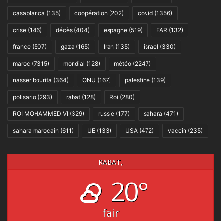
casablanca
(135)
coopération
(202)
covid
(1356)
crise
(146)
décès
(404)
espagne
(519)
FAR
(132)
france
(507)
gaza
(165)
Iran
(135)
israel
(330)
maroc
(7315)
mondial
(128)
météo
(2247)
nasser bourita
(364)
ONU
(167)
palestine
(139)
polisario
(293)
rabat
(128)
Roi
(280)
ROI MOHAMMED VI
(329)
russie
(177)
sahara
(471)
sahara marocain
(611)
UE
(133)
USA
(472)
vaccin
(235)
RABAT,
20°
fair