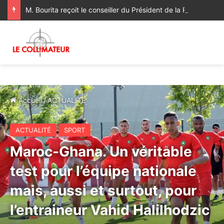
M. Bourita reçoit le conseiller du Président de la République de Roumanie, porteur d’un message adressé à SM le Roi
Accueil
/
ACTUALITÉ
ACTUALITÉ
SPORT
Maroc-Ghana. Un véritable
test pour l’équipe nationale
mais, aussi et surtout, pour
l’entraineur Vahid Halilhodzic