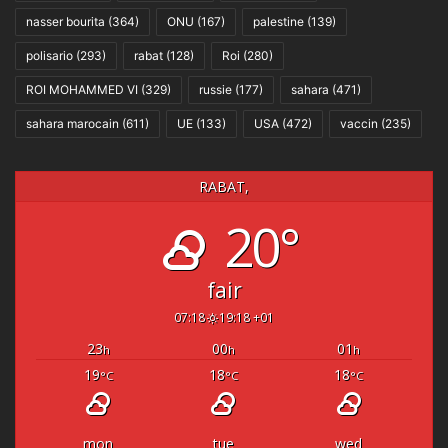
nasser bourita
(364)
ONU
(167)
palestine
(139)
polisario
(293)
rabat
(128)
Roi
(280)
ROI MOHAMMED VI
(329)
russie
(177)
sahara
(471)
sahara marocain
(611)
UE
(133)
USA
(472)
vaccin
(235)
RABAT,
20°
fair
07:18
19:18 +01
23
00
01
h
h
h
19
18
18
°C
°C
°C
mon
tue
wed