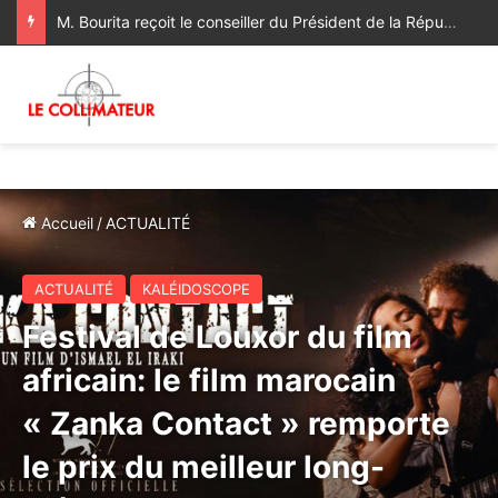
M. Bourita reçoit le conseiller du Président de la République de Roumanie, porteur d’un message adressé à SM le Roi
Accueil
/
ACTUALITÉ
ACTUALITÉ
KALÉIDOSCOPE
Festival de Louxor du film
africain: le film marocain
« Zanka Contact » remporte
le prix du meilleur long-