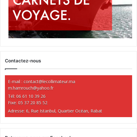
Contactez-nous
E-mail :
contact@lecollimateur.ma
m.hamrouch@yahoo.fr
Tél: 06 61 10 39 26
Fixe: 05 37 20 85 52
Adresse: 6, Rue Istanbul, Quartier Océan, Rabat