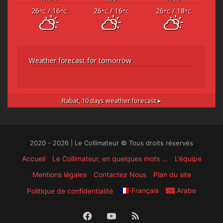
26
/ 16
26
/ 16
26
/ 18
°C
°C
°C
°C
°C
°C
Weather forecast for tomorrow
Rabat,
10 days weather forecast ▸
2020 - 2026 | Le Collimateur © Tous droits réservés
Accueil
Le Collimateur, en quelques mots …
L’équipe
Mentions légales
Contactez Nous
Plan du site
Français
Arabe
Politique de confidentialité
Facebook
YouTube
RSS