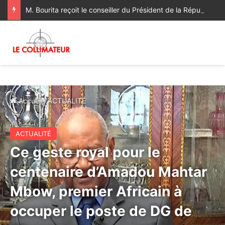
M. Bourita reçoit le conseiller du Président de la République de Roumanie, porteur d’un message adressé à SM le Roi
Accueil
/
ACTUALITÉ
ACTUALITÉ
Ce geste royal pour le
centenaire d’Amadou Mahtar
Mbow, premier Africain à
occuper le poste de DG de