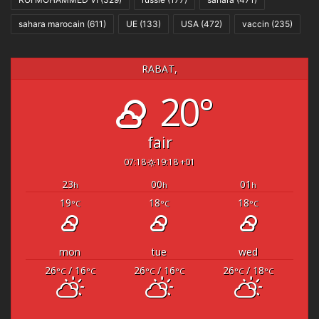
sahara marocain
(611)
UE
(133)
USA
(472)
vaccin
(235)
RABAT,
20°
fair
07:18
19:18 +01
23
00
01
h
h
h
19
18
18
°C
°C
°C
mon
tue
wed
26
/ 16
26
/ 16
26
/ 18
°C
°C
°C
°C
°C
°C