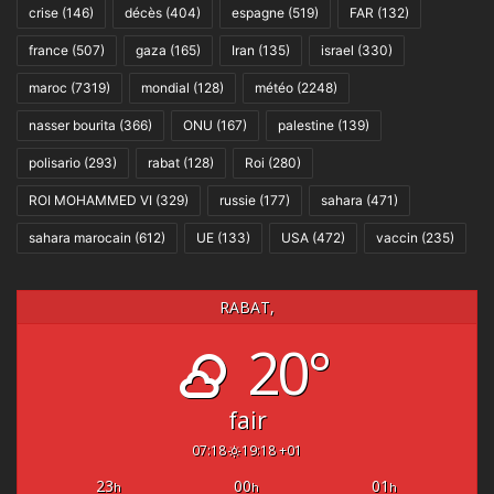
crise
(146)
décès
(404)
espagne
(519)
FAR
(132)
france
(507)
gaza
(165)
Iran
(135)
israel
(330)
maroc
(7319)
mondial
(128)
météo
(2248)
nasser bourita
(366)
ONU
(167)
palestine
(139)
polisario
(293)
rabat
(128)
Roi
(280)
ROI MOHAMMED VI
(329)
russie
(177)
sahara
(471)
sahara marocain
(612)
UE
(133)
USA
(472)
vaccin
(235)
RABAT,
20°
fair
07:18
19:18 +01
23
00
01
h
h
h