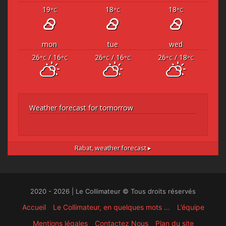
19
18
18
°C
°C
°C
mon
tue
wed
26
/ 16
26
/ 16
26
/ 18
°C
°C
°C
°C
°C
°C
Weather forecast for tomorrow
Rabat,
weather forecast ▸
2020 - 2026 | Le Collimateur © Tous droits réservés
Accueil
Le Collimateur, en quelques mots …
L’équipe
Mentions légales
Contactez Nous
Plan du site