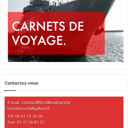
Contactez-nous
E-mail :
contact@lecollimateur.ma
m.hamrouch@yahoo.fr
Tél: 06 61 10 39 26
Fixe: 05 37 20 85 52