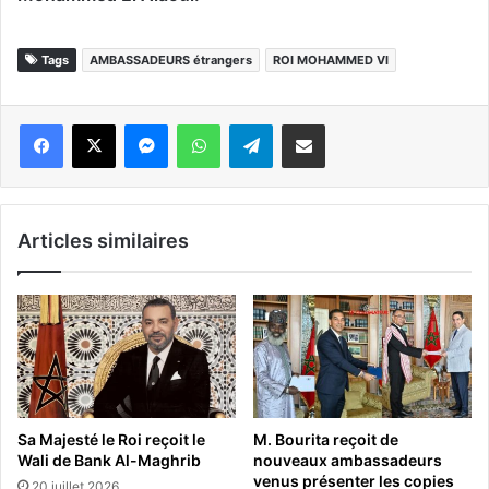
Tags
AMBASSADEURS étrangers
ROI MOHAMMED VI
Messenger
WhatsApp
Telegram
Partager par email
Articles similaires
Sa Majesté le Roi reçoit le
M. Bourita reçoit de
Wali de Bank Al-Maghrib
nouveaux ambassadeurs
venus présenter les copies
20 juillet 2026