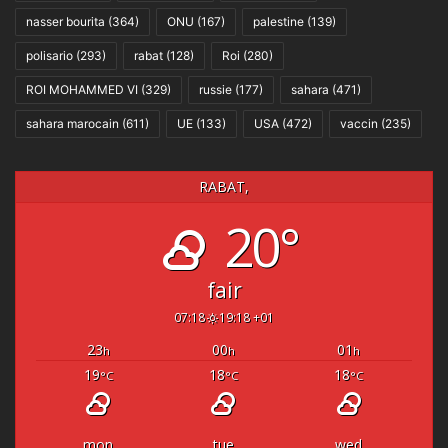
nasser bourita
(364)
ONU
(167)
palestine
(139)
polisario
(293)
rabat
(128)
Roi
(280)
ROI MOHAMMED VI
(329)
russie
(177)
sahara
(471)
sahara marocain
(611)
UE
(133)
USA
(472)
vaccin
(235)
RABAT,
20°
fair
07:18
19:18 +01
23
00
01
h
h
h
19
18
18
°C
°C
°C
mon
tue
wed