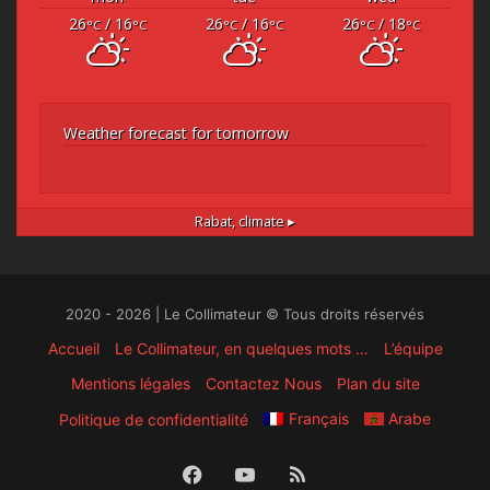
26
/ 16
26
/ 16
26
/ 18
°C
°C
°C
°C
°C
°C
Weather forecast for tomorrow
Rabat,
climate ▸
2020 - 2026 | Le Collimateur © Tous droits réservés
Accueil
Le Collimateur, en quelques mots …
L’équipe
Mentions légales
Contactez Nous
Plan du site
Français
Arabe
Politique de confidentialité
Facebook
YouTube
RSS