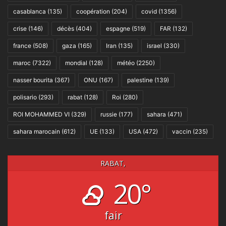
casablanca
(135)
coopération
(204)
covid
(1356)
crise
(146)
décès
(404)
espagne
(519)
FAR
(132)
france
(508)
gaza
(165)
Iran
(135)
israel
(330)
maroc
(7322)
mondial
(128)
météo
(2250)
nasser bourita
(367)
ONU
(167)
palestine
(139)
polisario
(293)
rabat
(128)
Roi
(280)
ROI MOHAMMED VI
(329)
russie
(177)
sahara
(471)
sahara marocain
(612)
UE
(133)
USA
(472)
vaccin
(235)
RABAT,
20°
fair