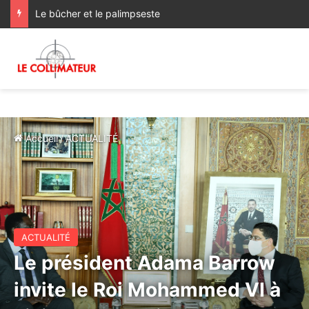
Le bûcher et le palimpseste
Accueil
/
ACTUALITÉ
ACTUALITÉ
Le président Adama Barrow
invite le Roi Mohammed VI à