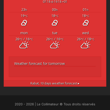
07:18
19:18 +01
23
00
01
h
h
h
19
18
18
°C
°C
°C
mon
tue
wed
26
/ 16
26
/ 16
26
/ 18
°C
°C
°C
°C
°C
°C
Weather forecast for tomorrow
Rabat,
10 days weather forecast ▸
2020 - 2026 | Le Collimateur © Tous droits réservés