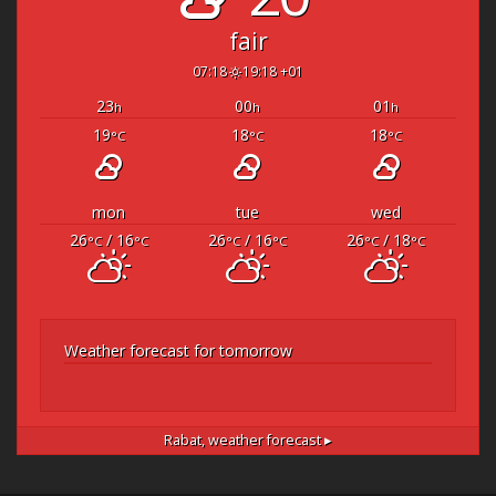
fair
07:18
19:18 +01
23
00
01
h
h
h
19
18
18
°C
°C
°C
mon
tue
wed
26
/ 16
26
/ 16
26
/ 18
°C
°C
°C
°C
°C
°C
Weather forecast for tomorrow
Rabat,
weather forecast ▸