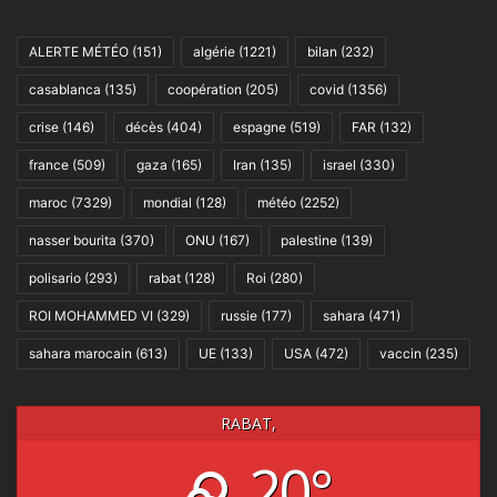
ALERTE MÉTÉO
(151)
algérie
(1221)
bilan
(232)
casablanca
(135)
coopération
(205)
covid
(1356)
crise
(146)
décès
(404)
espagne
(519)
FAR
(132)
france
(509)
gaza
(165)
Iran
(135)
israel
(330)
maroc
(7329)
mondial
(128)
météo
(2252)
nasser bourita
(370)
ONU
(167)
palestine
(139)
polisario
(293)
rabat
(128)
Roi
(280)
ROI MOHAMMED VI
(329)
russie
(177)
sahara
(471)
sahara marocain
(613)
UE
(133)
USA
(472)
vaccin
(235)
RABAT,
20°