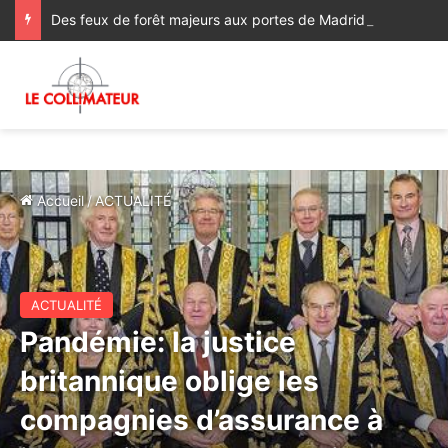
Des feux de forêt majeurs aux portes de Madrid, « le pire incendie de l’histoire de la région » [Vidéos]
Accueil
/
ACTUALITÉ
ACTUALITÉ
Pandémie: la justice
britannique oblige les
compagnies d’assurance à