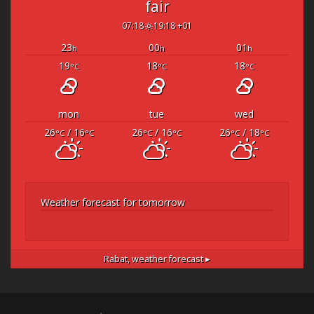
fair
07:18
19:18 +01
23
00
01
h
h
h
19
18
18
°C
°C
°C
mon
tue
wed
26
/ 16
26
/ 16
26
/ 18
°C
°C
°C
°C
°C
°C
Weather forecast for tomorrow
Rabat,
weather forecast ▸