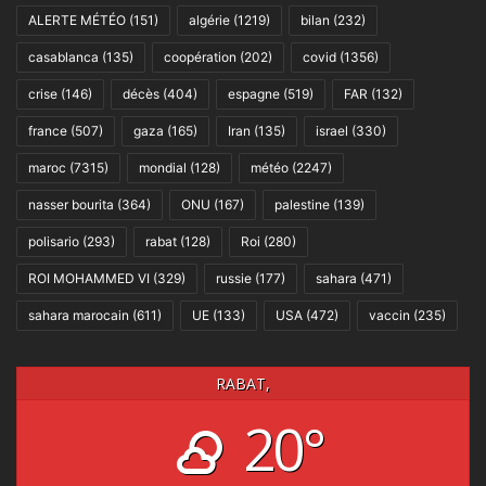
ALERTE MÉTÉO
(151)
algérie
(1219)
bilan
(232)
casablanca
(135)
coopération
(202)
covid
(1356)
crise
(146)
décès
(404)
espagne
(519)
FAR
(132)
france
(507)
gaza
(165)
Iran
(135)
israel
(330)
maroc
(7315)
mondial
(128)
météo
(2247)
nasser bourita
(364)
ONU
(167)
palestine
(139)
polisario
(293)
rabat
(128)
Roi
(280)
ROI MOHAMMED VI
(329)
russie
(177)
sahara
(471)
sahara marocain
(611)
UE
(133)
USA
(472)
vaccin
(235)
RABAT,
20°