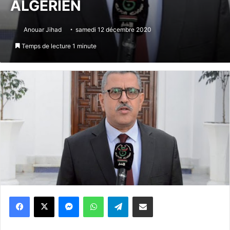
ALGÉRIEN
Anouar Jihad
samedi 12 décembre 2020
Temps de lecture 1 minute
Messenger
WhatsApp
Telegram
Partager par email