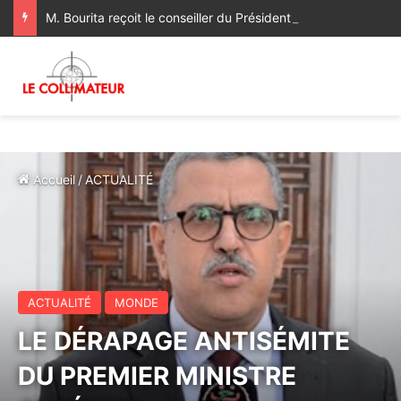
M. Bourita reçoit le conseiller du Président de la République de Roumanie, porteur d’un message adressé à SM le Roi
Accueil
/
ACTUALITÉ
ACTUALITÉ
MONDE
LE DÉRAPAGE ANTISÉMITE
DU PREMIER MINISTRE