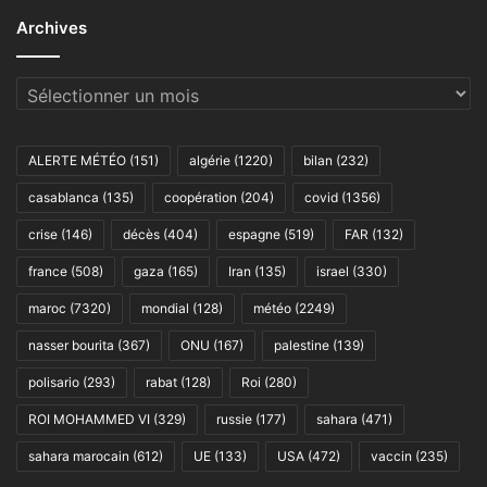
Archives
Archives
ALERTE MÉTÉO
(151)
algérie
(1220)
bilan
(232)
casablanca
(135)
coopération
(204)
covid
(1356)
crise
(146)
décès
(404)
espagne
(519)
FAR
(132)
france
(508)
gaza
(165)
Iran
(135)
israel
(330)
maroc
(7320)
mondial
(128)
météo
(2249)
nasser bourita
(367)
ONU
(167)
palestine
(139)
polisario
(293)
rabat
(128)
Roi
(280)
ROI MOHAMMED VI
(329)
russie
(177)
sahara
(471)
sahara marocain
(612)
UE
(133)
USA
(472)
vaccin
(235)