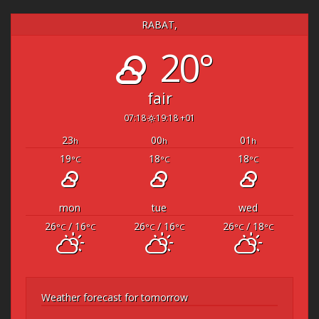
RABAT,
20°
fair
07:18
19:18 +01
23
00
01
h
h
h
19
18
18
°C
°C
°C
mon
tue
wed
26
/ 16
26
/ 16
26
/ 18
°C
°C
°C
°C
°C
°C
Weather forecast for tomorrow