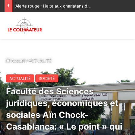
Alerte rouge : Halte aux charlatans du bien-être !
Accueil
/
ACTUALITÉ
ACTUALITÉ
SOCIÉTÉ
Faculté des Sciences
juridiques, économiques et
sociales Aïn Chock-
Casablanca: « Le point » qui