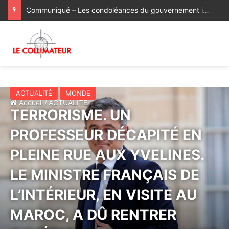
Communiqué – Les condoléances du gouvernement italien à la famille du regretté Abderrahim Fakir
ACTUALITÉ
MONDE
Accueil
/
ACTUALITÉ
TERRORISME. UN
PROFESSEUR DÉCAPITÉ EN
PLEINE RUE AUX YVELINES.
LE MINISTRE FRANÇAIS DE
L’INTÉRIEUR, EN VISITE AU
MAROC, A DÛ RENTRER