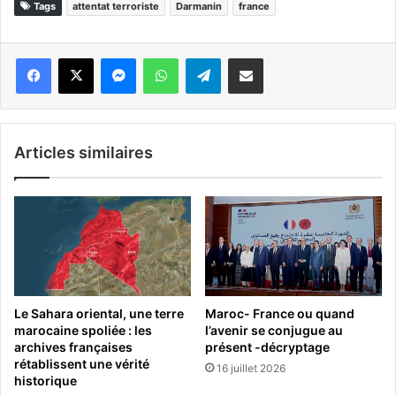
Tags
attentat terroriste
Darmanin
france
Messenger
WhatsApp
Telegram
Partager par email
Articles similaires
Le Sahara oriental, une terre
Maroc- France ou quand
marocaine spoliée : les
l’avenir se conjugue au
archives françaises
présent -décryptage
rétablissent une vérité
16 juillet 2026
historique