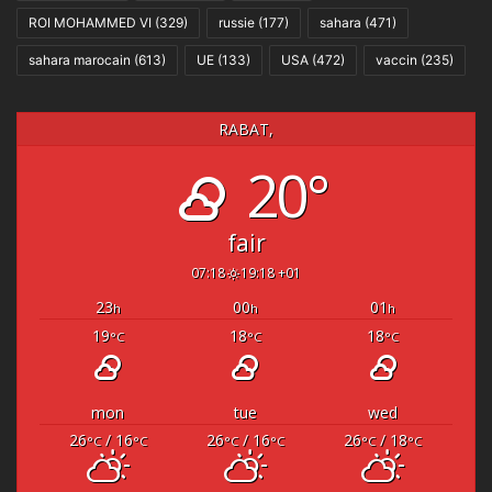
ROI MOHAMMED VI
(329)
russie
(177)
sahara
(471)
sahara marocain
(613)
UE
(133)
USA
(472)
vaccin
(235)
RABAT,
20°
fair
07:18
19:18 +01
23
00
01
h
h
h
19
18
18
°C
°C
°C
mon
tue
wed
26
/ 16
26
/ 16
26
/ 18
°C
°C
°C
°C
°C
°C