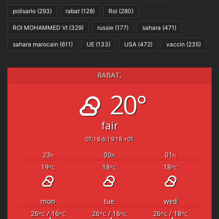
polisario
(293)
rabat
(128)
Roi
(280)
ROI MOHAMMED VI
(329)
russie
(177)
sahara
(471)
sahara marocain
(611)
UE
(133)
USA
(472)
vaccin
(235)
RABAT,
20°
fair
07:18
19:18 +01
23
00
01
h
h
h
19
18
18
°C
°C
°C
mon
tue
wed
26
/ 16
26
/ 16
26
/ 18
°C
°C
°C
°C
°C
°C