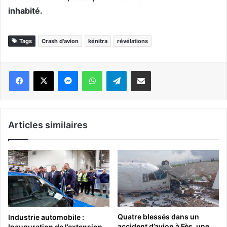
inhabité.
Tags
Crash d'avion
kénitra
révélations
Messenger
WhatsApp
Telegram
Partager par email
Articles similaires
Quatre blessés dans un
Industrie automobile :
accident d’avion à Fès, une
Inauguration de l’extension