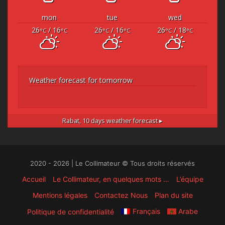
mon
tue
wed
26
/ 16
26
/ 16
26
/ 18
°C
°C
°C
°C
°C
°C
Weather forecast for tomorrow
Rabat,
10 days weather forecast ▸
2020 - 2026 | Le Collimateur © Tous droits réservés
Accueil
Le Collimateur, en quelques mots …
L’équipe
Mentions légales
Contactez Nous
Plan du site
Français
Arabe
Politique de confidentialité