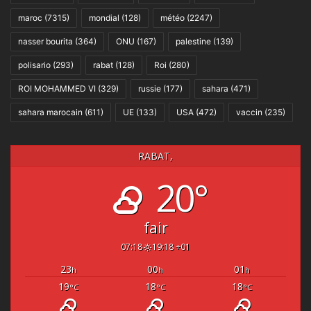
maroc
(7315)
mondial
(128)
météo
(2247)
nasser bourita
(364)
ONU
(167)
palestine
(139)
polisario
(293)
rabat
(128)
Roi
(280)
ROI MOHAMMED VI
(329)
russie
(177)
sahara
(471)
sahara marocain
(611)
UE
(133)
USA
(472)
vaccin
(235)
RABAT,
20°
fair
07:18
19:18 +01
23
00
01
h
h
h
19
18
18
°C
°C
°C