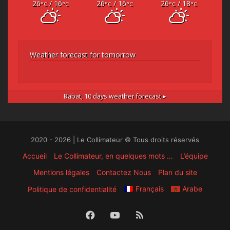
26
/ 16
26
/ 16
26
/ 18
°C
°C
°C
°C
°C
°C
Weather forecast for tomorrow
Rabat,
10 days weather forecast ▸
2020 - 2026 | Le Collimateur © Tous droits réservés
Accueil
Le Collimateur, en quelques mots …
L’équipe
Mentions légales
Contactez Nous
Plan du site
Français
Arabe
Politique de confidentialité
Facebook
YouTube
RSS