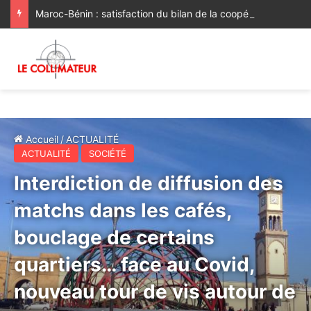
Maroc-Bénin : satisfaction du bilan de la coopération, volonté commune de la renforcer et de la diversifier davantage
Accueil
/
ACTUALITÉ
ACTUALITÉ
SOCIÉTÉ
Interdiction de diffusion des
matchs dans les cafés,
bouclage de certains
quartiers… face au Covid,
nouveau tour de vis autour de