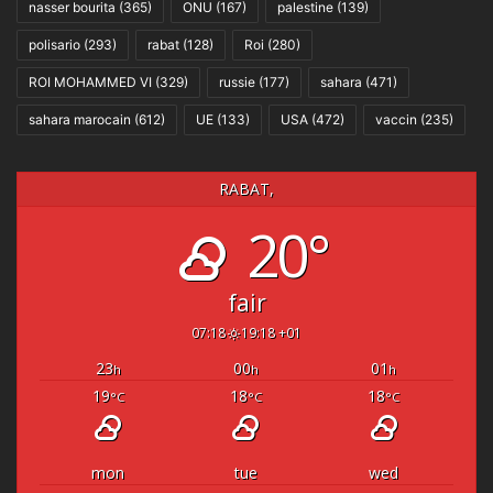
nasser bourita
(365)
ONU
(167)
palestine
(139)
polisario
(293)
rabat
(128)
Roi
(280)
ROI MOHAMMED VI
(329)
russie
(177)
sahara
(471)
sahara marocain
(612)
UE
(133)
USA
(472)
vaccin
(235)
RABAT,
20°
fair
07:18
19:18 +01
23
00
01
h
h
h
19
18
18
°C
°C
°C
mon
tue
wed