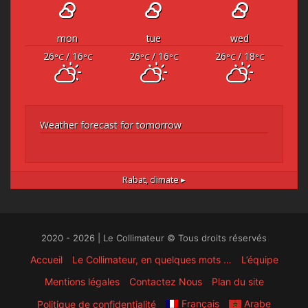
mon
tue
wed
26
/ 16
26
/ 16
26
/ 18
°C
°C
°C
°C
°C
°C
Weather forecast for tomorrow
Rabat,
climate ▸
2020 - 2026 | Le Collimateur © Tous droits réservés
Accueil
Le Collimateur, en quelques mots …
L’équipe
Mentions légales
Contactez Nous
Plan du site
Français
Arabe
Politique de confidentialité