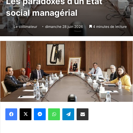
Les paradoxes d’un État
social managérial
Le collimateur
dimanche 28 juin 2026
4 minutes de lecture
Messenger
WhatsApp
Telegram
Partager par email