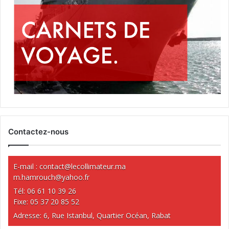
Contactez-nous
E-mail :
contact@lecollimateur.ma
m.hamrouch@yahoo.fr
Tél: 06 61 10 39 26
Fixe: 05 37 20 85 52
Adresse: 6, Rue Istanbul, Quartier Océan, Rabat