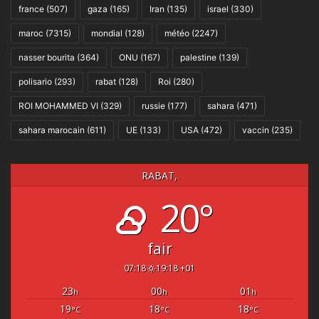
france
(507)
gaza
(165)
Iran
(135)
israel
(330)
maroc
(7315)
mondial
(128)
météo
(2247)
nasser bourita
(364)
ONU
(167)
palestine
(139)
polisario
(293)
rabat
(128)
Roi
(280)
ROI MOHAMMED VI
(329)
russie
(177)
sahara
(471)
sahara marocain
(611)
UE
(133)
USA
(472)
vaccin
(235)
RABAT,
20°
fair
07:18
19:18 +01
23
00
01
h
h
h
19
18
18
°C
°C
°C