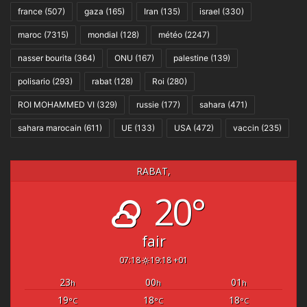
france
(507)
gaza
(165)
Iran
(135)
israel
(330)
maroc
(7315)
mondial
(128)
météo
(2247)
nasser bourita
(364)
ONU
(167)
palestine
(139)
polisario
(293)
rabat
(128)
Roi
(280)
ROI MOHAMMED VI
(329)
russie
(177)
sahara
(471)
sahara marocain
(611)
UE
(133)
USA
(472)
vaccin
(235)
RABAT,
20°
fair
07:18
19:18 +01
23
00
01
h
h
h
19
18
18
°C
°C
°C