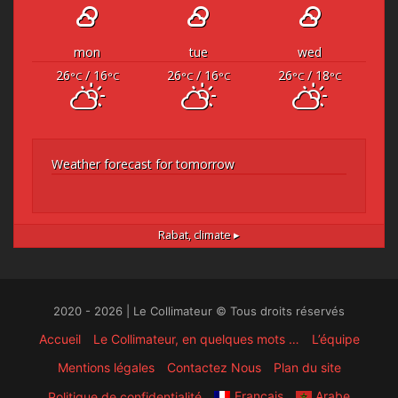
mon
tue
wed
26
/ 16
26
/ 16
26
/ 18
°C
°C
°C
°C
°C
°C
Weather forecast for tomorrow
Rabat,
climate ▸
2020 - 2026 | Le Collimateur © Tous droits réservés
Accueil
Le Collimateur, en quelques mots …
L’équipe
Mentions légales
Contactez Nous
Plan du site
Français
Arabe
Politique de confidentialité