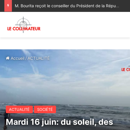
M. Bourita reçoit le conseiller du Président de la République de Roumanie, porteur d’un message adressé à SM le Roi
Accueil
/
ACTUALITÉ
ACTUALITÉ
SOCIÉTÉ
Mardi 16 juin: du soleil, des