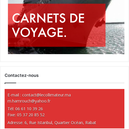
Contactez-nous
E-mail :
contact@lecollimateur.ma
m.hamrouch@yahoo.fr
Tél: 06 61 10 39 26
Fixe: 05 37 20 85 52
Adresse: 6, Rue Istanbul, Quartier Océan, Rabat