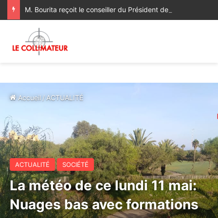
M. Bourita reçoit le conseiller du Président de la République de Roumanie, porteur d’un message adressé à SM le Roi
Accueil
/
ACTUALITÉ
ACTUALITÉ
SOCIÉTÉ
La météo de ce lundi 11 mai:
Nuages bas avec formations