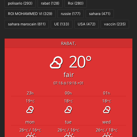
polisario
(293)
rabat
(128)
Roi
(280)
ROI MOHAMMED VI
(329)
russie
(177)
sahara
(471)
sahara marocain
(611)
UE
(133)
USA
(472)
vaccin
(235)
RABAT,
20°
fair
07:18
19:18 +01
23
00
01
h
h
h
19
18
18
°C
°C
°C
mon
tue
wed
26
/ 16
26
/ 16
26
/ 18
°C
°C
°C
°C
°C
°C