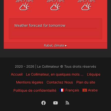
26
/ 16
26
/ 16
26
/ 18
°C
°C
°C
°C
°C
°C
Weather forecast for tomorrow
Rabat,
climate ▸
2020 - 2026 | Le Collimateur © Tous droits réservés
Accueil
Le Collimateur, en quelques mots …
L’équipe
Mentions légales
Contactez Nous
Plan du site
Français
Arabe
Politique de confidentialité
Facebook
YouTube
RSS