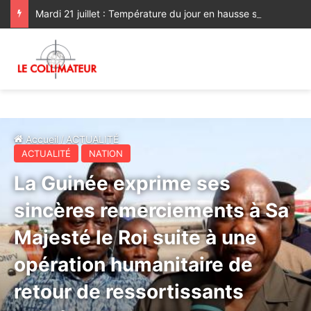
Mardi 21 juillet : Température du jour en hausse sur les plaines nord
Accueil
/
ACTUALITÉ
ACTUALITÉ
NATION
La Guinée exprime ses
sincères remerciements à Sa
Majesté le Roi suite à une
opération humanitaire de
retour de ressortissants