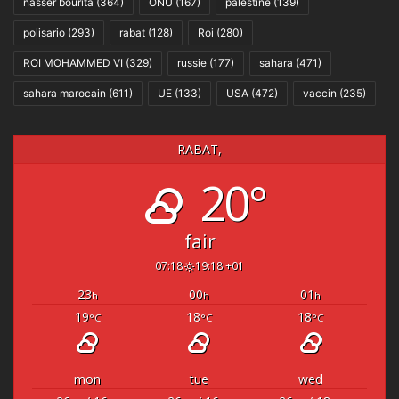
nasser bourita
(364)
ONU
(167)
palestine
(139)
polisario
(293)
rabat
(128)
Roi
(280)
ROI MOHAMMED VI
(329)
russie
(177)
sahara
(471)
sahara marocain
(611)
UE
(133)
USA
(472)
vaccin
(235)
RABAT,
20°
fair
07:18
19:18 +01
23
00
01
h
h
h
19
18
18
°C
°C
°C
mon
tue
wed