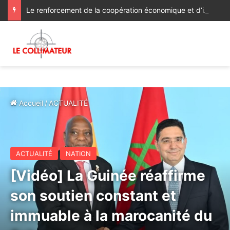
Le renforcement de la coopération économique et d’investissement au menu des discussions des ministres des Affaires étrangères du Maroc et du Ghana
Accueil
/
ACTUALITÉ
ACTUALITÉ
NATION
[Vidéo] La Guinée réaffirme
son soutien constant et
immuable à la marocanité du