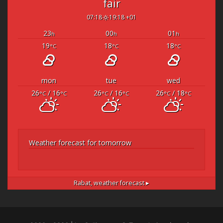
fair
07:18
19:18 +01
23
00
01
h
h
h
19
18
18
°C
°C
°C
mon
tue
wed
26
/ 16
26
/ 16
26
/ 18
°C
°C
°C
°C
°C
°C
Weather forecast for tomorrow
Rabat,
weather forecast ▸