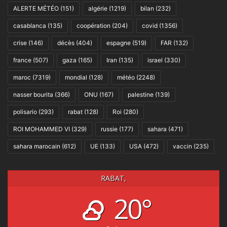
ALERTE MÉTÉO
(151)
algérie
(1219)
bilan
(232)
casablanca
(135)
coopération
(204)
covid
(1356)
crise
(146)
décès
(404)
espagne
(519)
FAR
(132)
france
(507)
gaza
(165)
Iran
(135)
israel
(330)
maroc
(7319)
mondial
(128)
météo
(2248)
nasser bourita
(366)
ONU
(167)
palestine
(139)
polisario
(293)
rabat
(128)
Roi
(280)
ROI MOHAMMED VI
(329)
russie
(177)
sahara
(471)
sahara marocain
(612)
UE
(133)
USA
(472)
vaccin
(235)
RABAT,
20°