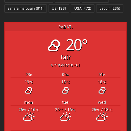
sahara marocain
(611)
UE
(133)
USA
(472)
vaccin
(235)
RABAT,
20°
fair
07:18
19:18 +01
23
00
01
h
h
h
19
18
18
°C
°C
°C
mon
tue
wed
26
/ 16
26
/ 16
26
/ 18
°C
°C
°C
°C
°C
°C