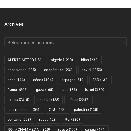
Archives
Archives
ALERTE MÉTÉO
(151)
algérie
(1219)
bilan
(232)
casablanca
(135)
coopération
(202)
covid
(1356)
crise
(146)
décès
(404)
espagne
(519)
FAR
(132)
france
(507)
gaza
(165)
Iran
(135)
israel
(330)
maroc
(7315)
mondial
(128)
météo
(2247)
nasser bourita
(364)
ONU
(167)
palestine
(139)
polisario
(293)
rabat
(128)
Roi
(280)
ROI MOHAMMED VI
(329)
russie
(177)
sahara
(471)