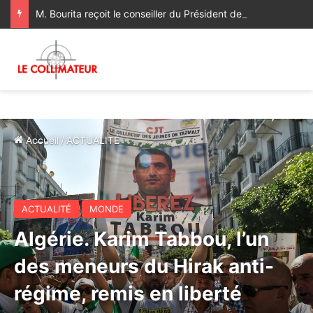
M. Bourita reçoit le conseiller du Président de la République de Roumanie, porteur d’un message adressé à SM le Roi
Accueil
/
ACTUALITÉ
ACTUALITÉ
MONDE
Algérie. Karim Tabbou, l’un
des meneurs du Hirak anti-
régime, remis en liberté