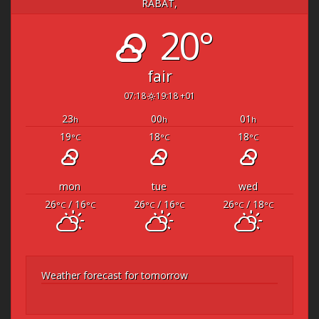
RABAT,
20°
fair
07:18
19:18 +01
23
00
01
h
h
h
19
18
18
°C
°C
°C
mon
tue
wed
26
/ 16
26
/ 16
26
/ 18
°C
°C
°C
°C
°C
°C
Weather forecast for tomorrow