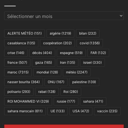
Archives
ALERTE MÉTÉO
(151)
algérie
(1219)
bilan
(232)
casablanca
(135)
coopération
(202)
covid
(1356)
crise
(146)
décès
(404)
espagne
(519)
FAR
(132)
france
(507)
gaza
(165)
Iran
(135)
israel
(330)
maroc
(7315)
mondial
(128)
météo
(2247)
nasser bourita
(364)
ONU
(167)
palestine
(139)
polisario
(293)
rabat
(128)
Roi
(280)
ROI MOHAMMED VI
(329)
russie
(177)
sahara
(471)
sahara marocain
(611)
UE
(133)
USA
(472)
vaccin
(235)