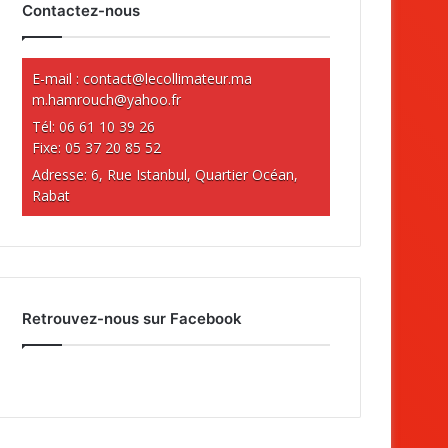
Contactez-nous
E-mail :
contact@lecollimateur.ma
m.hamrouch@yahoo.fr
Tél: 06 61 10 39 26
Fixe: 05 37 20 85 52
Adresse: 6, Rue Istanbul, Quartier Océan,
Rabat
Retrouvez-nous sur Facebook