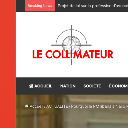
Le bûcher et le palimpseste
Breaking News
ACCUEIL
NATION
SOCIÉTÉ
ÉCONOM
Accueil
/
ACTUALITÉ
/
Pourquoi le PM libanais Najib M