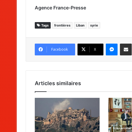
Agence France-Presse
Tags
frontières
Liban
syrie
Messenger
Partag
Facebook
X
Articles similaires