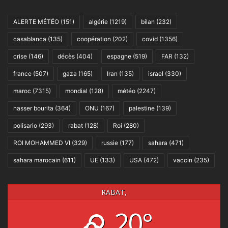
ALERTE MÉTÉO
(151)
algérie
(1219)
bilan
(232)
casablanca
(135)
coopération
(202)
covid
(1356)
crise
(146)
décès
(404)
espagne
(519)
FAR
(132)
france
(507)
gaza
(165)
Iran
(135)
israel
(330)
maroc
(7315)
mondial
(128)
météo
(2247)
nasser bourita
(364)
ONU
(167)
palestine
(139)
polisario
(293)
rabat
(128)
Roi
(280)
ROI MOHAMMED VI
(329)
russie
(177)
sahara
(471)
sahara marocain
(611)
UE
(133)
USA
(472)
vaccin
(235)
RABAT,
20°