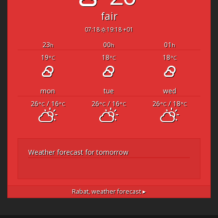
fair
07:18
19:18 +01
23
00
01
h
h
h
19
18
18
°C
°C
°C
mon
tue
wed
26
/ 16
26
/ 16
26
/ 18
°C
°C
°C
°C
°C
°C
Weather forecast for tomorrow
Rabat,
weather forecast ▸