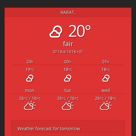
RABAT,
20°
fair
07:18
19:18 +01
23
00
01
h
h
h
19
18
18
°C
°C
°C
mon
tue
wed
26
/ 16
26
/ 16
26
/ 18
°C
°C
°C
°C
°C
°C
Weather forecast for tomorrow