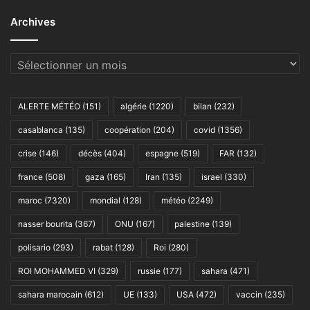
Archives
Archives
ALERTE MÉTÉO
(151)
algérie
(1220)
bilan
(232)
casablanca
(135)
coopération
(204)
covid
(1356)
crise
(146)
décès
(404)
espagne
(519)
FAR
(132)
france
(508)
gaza
(165)
Iran
(135)
israel
(330)
maroc
(7320)
mondial
(128)
météo
(2249)
nasser bourita
(367)
ONU
(167)
palestine
(139)
polisario
(293)
rabat
(128)
Roi
(280)
ROI MOHAMMED VI
(329)
russie
(177)
sahara
(471)
sahara marocain
(612)
UE
(133)
USA
(472)
vaccin
(235)