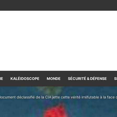
 en hausse sur les plaines nord
IE
KALÉIDOSCOPE
MONDE
SÉCURITÉ & DÉFENSE
S
ocument déclassifié de la CIA jette cette vérité irréfutable à la fa