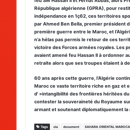
feu SM Hassan II et Ferhat Abbas, alors P
République algérienne (GPRA), pour restitu
indépendance en 1ç62, ces territoires spo
par Ahmed Ben Bella, premier président de
première guerre entre le Maroc, et l’Algér
n’a hélas pas permis le retour de ces terri
victoire des Forces armées royales. Les p
avaient amené feu Hassan II à ordonner a
retraite alors que ses troupes étaient à d
60 ans après cette guerre, l’Algérie cont
Maroc ce vaste territoire riche en gaz et e
d' »intangibilité des frontières héritées d
contester la souveraineté du Royaume sur 
armant et soutenant diplomatiquement la mi
Tags
cia
document
SAHARA ORIENTAL MAROCA