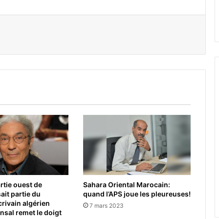
er par email
Sahara Oriental Marocain:
rtie ouest de
quand l’APS joue les pleureuses!
sait partie du
crivain algérien
7 mars 2023
sal remet le doigt