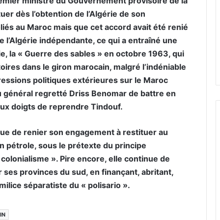
remier ministre du Gouvernement provisoire de la
er dès l’obtention de l’Algérie de son
liés au Maroc mais que cet accord avait été renié
 l’Algérie indépendante, ce qui a entraîné une
ie, la « Guerre des sables » en octobre 1963, qui
toires dans le giron marocain, malgré l’indéniable
ressions politiques extérieures sur le Maroc
u général regretté Driss Benomar de battre en
eux doigts de reprendre Tindouf.
inue de renier son engagement à restituer au
n pétrole, sous le prétexte du principe
u colonialisme ». Pire encore, elle continue de
ses provinces du sud, en finançant, abritant,
lice séparatiste du « polisario ».
IN